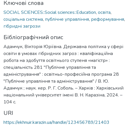
Ключові слова
SOCIAL SCIENCES::Social sciences::Education
,
освіта
,
соціальна система
,
публічне управління
,
реформування
,
гібридні загрози
Бібліографічний опис
Адамчук, Вікторія Юріївна. Державна політика у сфері
освіти в умовах гібридних загроз : кваліфікаційна
робота на здобуття освітнього ступеня «магістр» :
спеціальність 281 "Публічне управління та
адміністрування" : освітньо-професійна програма 28
"Публічне управління та адміністрування" / В. Ю.
Адамчук ; наук. кер. Р. Г. Соболь. – Харків : Харківський
національний університет імені В. Н. Каразіна, 2024. –
104 с.
URI
https://ekhnuir.karazin.ua/handle/123456789/21403