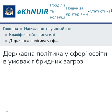
Розділи
Пошук за
та
Статистика
критеріями
колекції
Головна
Навчально-науковий інститут "Інститут державного управління"
Кваліфікаційні випускні роботи магістрів. Інститут державного управління
Державна політика у сфері освіти в умовах гібридних загроз
Державна політика у сфері освіти
в умовах гібридних загроз