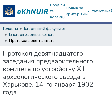
Розділи
Пошук за
та
Статистика
критеріями
колекції
Головна
Історичний факультет
Із історії харківської історичної школи
Протокол девятнадцатого заседания предварительного комитета по устройству XII археологического съезда в Харькове, 14-го января 1902 года
Протокол девятнадцатого
заседания предварительного
комитета по устройству XII
археологического съезда в
Харькове, 14-го января 1902
года