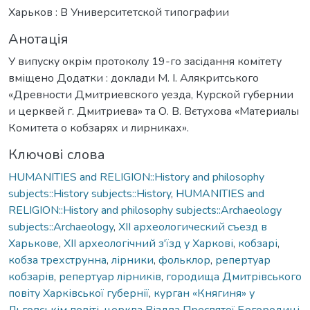
Харьков : В Университетской типографии
Анотація
У випуску окрім протоколу 19-го засідання комітету
вміщено Додатки : доклади М. І. Алякритського
«Древности Дмитриевского уезда, Курской губернии
и церквей г. Дмитриева» та О. В. Вєтухова «Материалы
Комитета о кобзарях и лирниках».
Ключові слова
HUMANITIES and RELIGION::History and philosophy
subjects::History subjects::History
,
HUMANITIES and
RELIGION::History and philosophy subjects::Archaeology
subjects::Archaeology
,
XII археологический съезд в
Харькове
,
XII археологічний з'їзд у Харкові
,
кобзарі
,
кобза трехструнна
,
лірники
,
фольклор
,
репертуар
кобзарів
,
репертуар лірників
,
городища Дмитрівського
повіту Харківської губернії
,
курган «Княгиня» у
Льговськім повіті
,
церква Різдва Пресвятої Богородиці