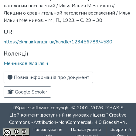
патологии воспалений / Илья Ильич Мечников //
Лекции о сравнительной патологии воспалений / Илья
Ильич Мечников. - М., П., 1923. – С. 29 – 38
URI
https://ekhnuir.karazin.ua/handle/123456789/4580
Колекції
Мечников Ілля Ілліч
Повна інформація про документ
Google Scholar
DSpace software
copyright © 2002-2026
LYRASIS
Цей контент доступний на умовах ліцензії
Creative
Commons «Attribution-NonCommercial» 4.0 Всесвітня
.
Налаштування
Налаштування
Зворотній
куків
доступності
зв'язок