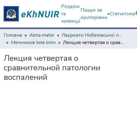
Розділи
Пошук за
та
Статистика
критеріями
колекції
Головна
Alma mater
Лауреати Нобелівської премії
Мечников Ілля Ілліч
Лекция четвертая о сравнительной патологии воспалений
Лекция четвертая о
сравнительной патологии
воспалений