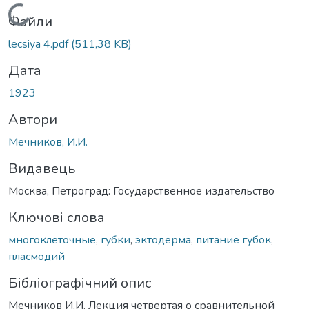
Вантажиться...
Файли
lecsiya 4.pdf
(511,38 KB)
Дата
1923
Автори
Мечников, И.И.
Видавець
Москва, Петроград: Государственное издательство
Ключові слова
многоклеточные
,
губки
,
эктодерма
,
питание губок
,
пласмодий
Бібліографічний опис
Мечников И.И. Лекция четвертая о сравнительной