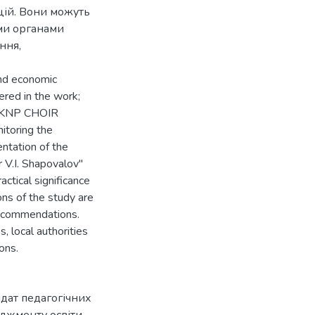
цій. Вони можуть
ими органами
ння,
nd economic
fered in the work;
he KNP CHOIR
itoring the
ntation of the
V.I. Shapovalov"
actical significance
ons of the study are
 recommendations.
, local authorities
ons.
дат педагогічних