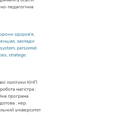
еджменту освіти
рно-педагогічна
орони здоров’я
,
енціал
,
заклади
e system
,
personnel
ties
,
strategic
вої політики КНП
робота магістра :
ійна програма
отова ; кер.
нальний університет