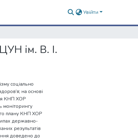
Увійти
Н ім. В. І.
ізму соціально
доров’я; на основі
ня КНП ХОР
ь моніторингу
ного плану КНП ХОР
ципах державно-
аних результатів
ження доведено до