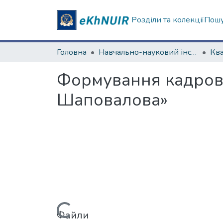
Розділи та колекції
Пошу
Головна
Навчально-науковий інститут «Українська інженерно-педагогічна академія»
Формування кадрово
Шаповалова»
Вантажиться...
Файли