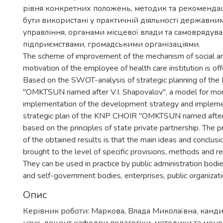
рівня конкретних положень, методик та рекоменда
бути використані у практичній діяльності державн
управління, органами місцевої влади та самоврядува
підприємствами, громадськими організаціями.
The scheme of improvement of the mechanism of social a
motivation of the employee of health care institution is of
Based on the SWOT-analysis of strategic planning of t
"OMKTSUN named after V.I. Shapovalov", a model for mon
implementation of the development strategy and impleme
strategic plan of the KNP CHOIR "OMKTSUN named after 
based on the principles of state private partnership. The pr
of the obtained results is that the main ideas and conclusi
brought to the level of specific provisions, methods and
They can be used in practice by public administration bodies
and self-government bodies, enterprises, public organizati
Опис
Керівник роботи: Маркова, Влада Миколаївна, канди