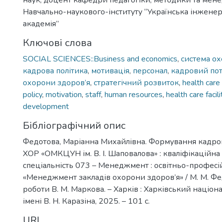
наук, доцент кафедри педагогіки, методики та мен
Навчально-наукового-інституту “Українська інжене
академія”
Ключові слова
SOCIAL SCIENCES::Business and economics
,
система ох
кадрова політика
,
мотивація
,
персонал
,
кадровий пот
охорони здоров’я
,
стратегічний розвиток
,
health car
policy
,
motivation
,
staff
,
human resources
,
health care facili
development
Бібліографічний опис
Федотова, Маріанна Михайлівна. Формування кадро
ХОР «ОМКЦУН ім. В. І. Шаповалова» : кваліфікаційна 
спеціальність 073 – Менеджмент : освітньо-профес
«Менеджмент закладів охорони здоров’я» / М. М. Фед
роботи В. М. Маркова. – Харків : Харківський націо
імені В. Н. Каразіна, 2025. – 101 с.
URI