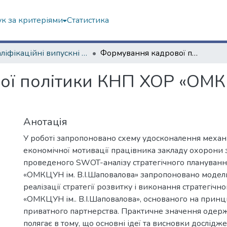
к за критеріями
Статистика
Кваліфікаційні випускні роботи магістрів. Навчально-науковий інститут «Українська інженерно-педагогічна академія»
Формування кадрової політики КНП ХОР «ОМКЦУН ім. В. І. Шаповалова»
ї політики КНП ХОР «ОМКЦУ
Анотація
У роботі запропоновано схему удосконалення механ
економічної мотивації працівника закладу охорони з
проведеного SWOT-аналізу стратегічного плануван
«ОМКЦУН ім. В.І.Шаповалова» запропоновано модел
реалізації стратегії розвитку і виконання стратегіч
«ОМКЦУН ім.. В.І.Шаповалова», основаного на прин
приватного партнерства. Практичне значення одерж
полягає в тому, що основні ідеї та висновки дослід