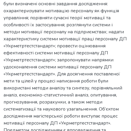
були визначені основні завдання дослідження:
охарактеризувати мотивацію персоналу як функція
управління; порівняти сучасні теорії мотивації та
особливості їх застосування; розглянути системи і
методи мотивації персоналу на підприємствах; надати
характеристику системи мотивації праці персоналу ДП
«Укрметртестстандарт»; провести оцінювання
ефективності системи мотивації персоналу ДП
«Укрметртестстандарт»; запропонувати напрямки
удосконалення системи мотивації персоналу ДП
«Укрметртестстандарт». Для досягнення поставленої
мети та цілей у процесі написання роботи були
використані методи аналізу та синтезу, порівняльний
аналіз, економіко-статистичний аналіз, опитування,
прогнозування, розрахунки, а також методи
систематизації та наукового узагальнення. Об’єктом
дослідження магістерської роботи виступає процес
мотивації персоналу ДП «Укрметртестстандарт».
Предметом дослідженням є впровадження та