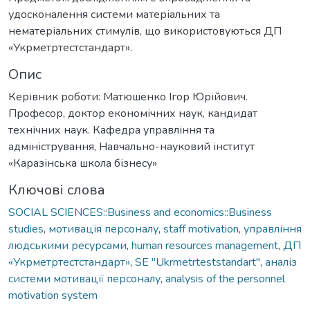
удосконалення системи матеріальних та
нематеріальних стимулів, що використовуються ДП
«Укрметртестстандарт».
Опис
Керівник роботи: Матюшенко Ігор Юрійович.
Професор, доктор економічних наук, кандидат
технічних наук. Кафедра управління та
адміністрування, Навчально-науковий інститут
«Каразінська школа бізнесу»
Ключові слова
SOCIAL SCIENCES::Business and economics::Business
studies
,
мотивація персоналу
,
staff motivation
,
управління
людськими ресурсами
,
human resources management
,
ДП
«Укрметртестстандарт»
,
SE "Ukrmetrteststandart"
,
аналіз
системи мотивації персоналу
,
analysis of the personnel
motivation system