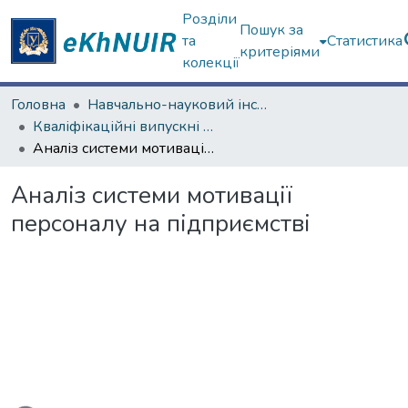
Розділи
Пошук за
та
Статистика
критеріями
колекції
Головна
Навчально-науковий інститут "Каразінська школа бізнесу"
Кваліфікаційні випускні роботи бакалаврів. Навчально-науковий інститут "Каразінська школа бізнесу"
Аналіз системи мотивації персоналу на підприємстві
Аналіз системи мотивації
персоналу на підприємстві
ться...