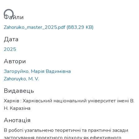
ься...
Файли
Zahoruiko_master_2025.pdf
(883,29 KB)
Дата
2025
Автори
Загоруйко, Марія Вадимівна
Zahoruyko, M. V.
Видавець
Харків : Харківський національний університет імені В.
Н. Каразіна
Анотація
В роботі узагальнено теоретичні та практичні засади
застосування проєктного підходу як ефективного