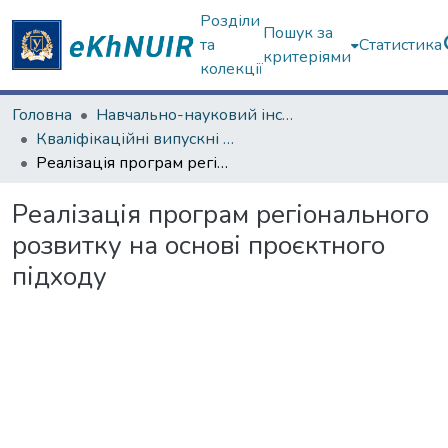
Розділи
Пошук за
та
Статистика
критеріями
колекції
Головна
Навчально-науковий інститут "Інститут державного управління"
Кваліфікаційні випускні роботи магістрів. Інститут державного управління
Реалізація програм регіонального розвитку на основі проєктного підходу
Реалізація програм регіонального
розвитку на основі проєктного
підходу