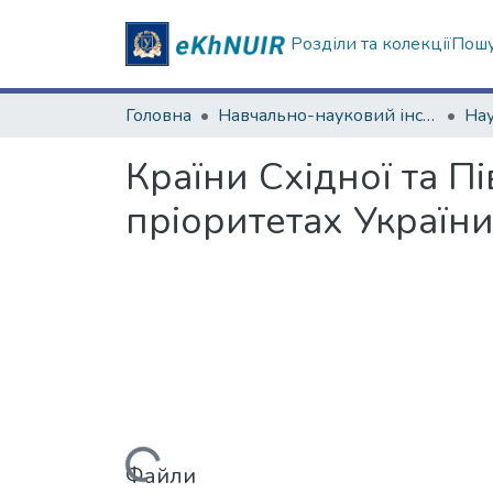
Розділи та колекції
Пошу
Головна
Навчально-науковий інститут "Каразінський інститут міжнародних відносин та туристичного бізнесу"
Країни Східної та П
пріоритетах Україн
Файли