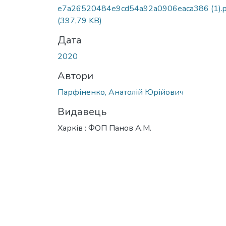
Вантажиться...
e7a26520484e9cd54a92a0906eaca386 (1).p
(397,79 KB)
Дата
2020
Автори
Парфіненко, Анатолій Юрійович
Видавець
Харків : ФОП Панов А.М.