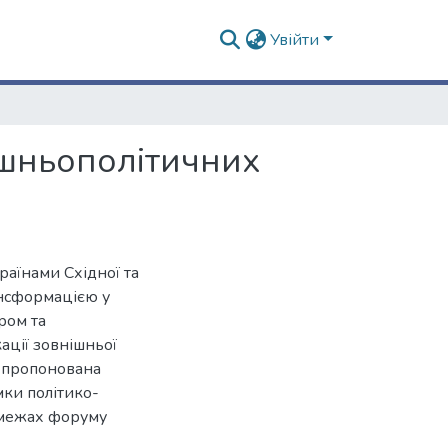
Увійти
нішньополітичних
раїнами Східної та
ансформацією у
ром та
ації зовнішньої
е, пропонована
мки політико-
у межах форуму