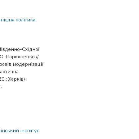
нішня політика
,
Південно-Східної
Ю. Парфіненко //
досвід модернізації
рактична
 ; Харків) :
.
інський інститут