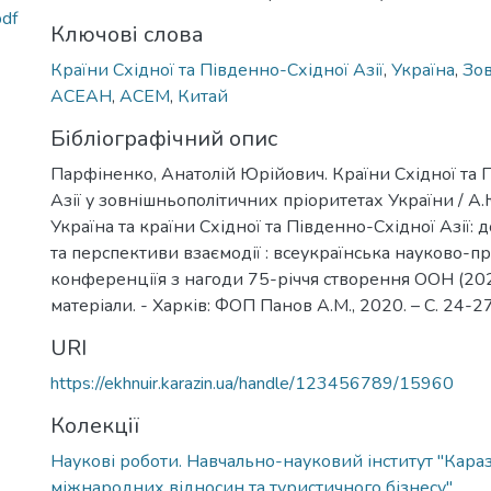
df
Ключові слова
Країни Східної та Південно-Східної Азії
,
Україна
,
Зов
АСЕАН
,
АСЕМ
,
Китай
Бібліографічний опис
Парфіненко, Анатолій Юрійович. Країни Східної та 
Азії у зовнішньополітичних пріоритетах України / А.
Україна та країни Східної та Південно-Східної Азії: 
та перспективи взаємодії : всеукраїнська науково-п
конференціїя з нагоди 75-річчя створення ООН (2020
матеріали. - Харків: ФОП Панов А.М., 2020. – С. 24-27
URI
https://ekhnuir.karazin.ua/handle/123456789/15960
Колекції
Наукові роботи. Навчально-науковий інститут "Караз
міжнародних відносин та туристичного бізнесу"