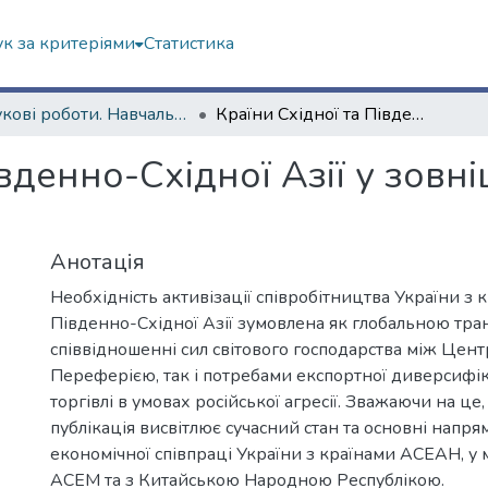
к за критеріями
Статистика
Наукові роботи. Навчально-науковий інститут "Каразінський інститут міжнародних відносин та туристичного бізнесу"
Країни Східної та Південно-Східної Азії у зовнішньополітичних пріоритетах України
івденно-Східної Азії у зов
и
Анотація
Необхідність активізації співробітництва України з к
Південно-Східної Азії зумовлена як глобальною тр
співвідношенні сил світового господарства між Цент
Переферією, так і потребами експортної диверсифік
торгівлі в умовах російської агресії. Зважаючи на ц
публікація висвітлює сучасний стан та основні напря
економічної співпраці України з країнами АСЕАН, 
АСЕМ та з Китайською Народною Республікою.