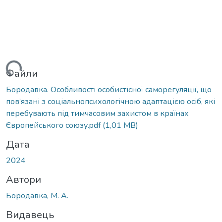
иться...
Файли
Бородавка. Особливості особистісної саморегуляції, що
пов’язані з соціальнопсихологічною адаптацією осіб, які
перебувають під тимчасовим захистом в країнах
Європейського союзу.pdf
(1,01 MB)
Дата
2024
Автори
Бородавка, М. А.
Видавець