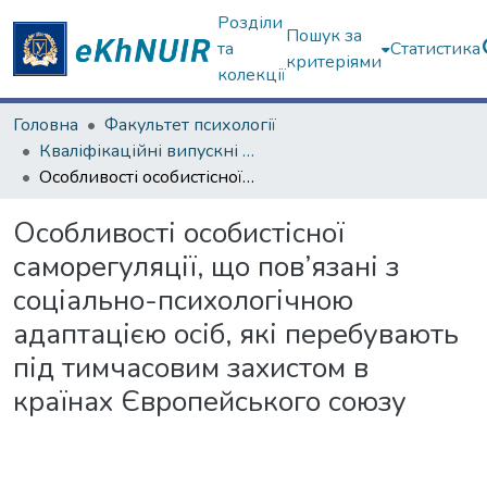
Розділи
Пошук за
та
Статистика
критеріями
колекції
Головна
Факультет психології
Кваліфікаційні випускні роботи магістрів. Факультет психології
Особливості особистісної саморегуляції, що пов’язані з соціально-психологічною адаптацією осіб, які перебувають під тимчасовим захистом в країнах Європейського союзу
Особливості особистісної
саморегуляції, що пов’язані з
соціально-психологічною
адаптацією осіб, які перебувають
під тимчасовим захистом в
країнах Європейського союзу