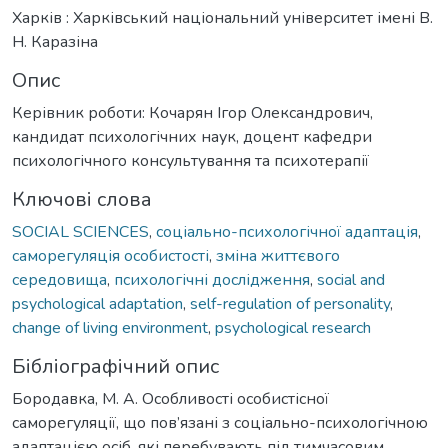
Харків : Харківський національний університет імені В.
Н. Каразіна
Опис
Керівник роботи: Кочарян Ігор Олександрович,
кандидат психологічних наук, доцент кафедри
психологічного консультування та психотерапії
Ключові слова
SOCIAL SCIENCES
,
соціально-психологічної адаптація
,
саморегуляція особистості
,
зміна життєвого
середовища
,
психологічні дослідження
,
social and
psychological adaptation
,
self-regulation of personality
,
change of living environment
,
psychological research
Бібліографічний опис
Бородавка, М. А. Особливості особистісної
саморегуляції, що пов’язані з соціально-психологічною
адаптацією осіб, які перебувають під тимчасовим