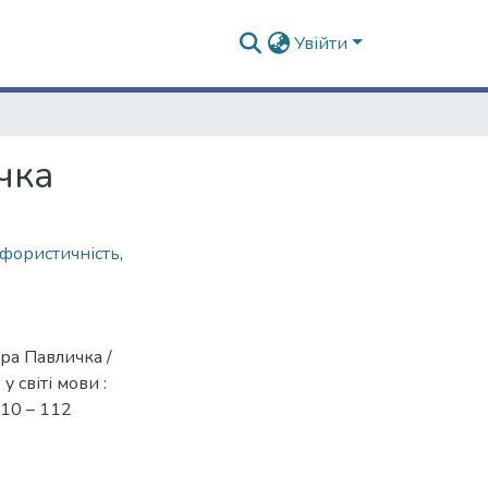
Увійти
чка
фористичність
,
ра Павличка /
 світі мови :
 110 – 112