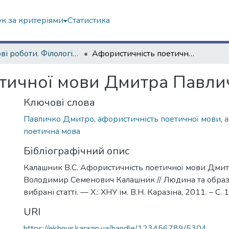
к за критеріями
Статистика
Наукові роботи. Філологічний факультет
Афористичність поетичної мови Дмитра Павличка
тичної мови Дмитра Павли
Ключові слова
Павличко Дмитро
,
афористичність поетичної мови
,
а
поетична мова
Бібліографічний опис
Калашник В.С. Афористичність поетичної мови Дмит
Володимир Семенович Калашник // Людина та образ у
вибрані статті. — Х.: ХНУ ім. В.Н. Каразіна, 2011. – С.
URI
https://ekhnuir.karazin.ua/handle/123456789/5304