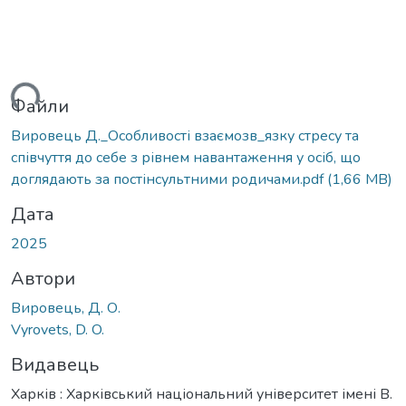
ься...
Файли
Вировець Д._Особливості взаємозв_язку стресу та
співчуття до себе з рівнем навантаження у осіб, що
доглядають за постінсультними родичами.pdf
(1,66 MB)
Дата
2025
Автори
Вировець, Д. О.
Vyrovets, D. O.
Видавець
Харків : Харківський національний університет імені В.