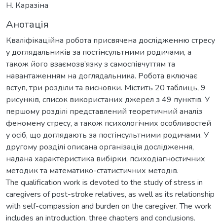
Н. Каразіна
Анотація
Кваліфікаційна робота присвячена дослідженню стресу
у доглядальників за постінсультними родичами, а
також його взаємозв’язку з самоспівчуттям та
навантаженням на доглядальника. Робота включає
вступ, три розділи та висновки. Містить 20 таблиць, 9
рисунків, список використаних джерел з 49 пунктів. У
першому розділі представлений теоретичний аналіз
феномену стресу, а також психологічних особливостей
у осіб, що доглядають за постінсультними родичами. У
другому розділі описана організація дослідження,
надана характеристика вибірки, психодіагностичних
методик та математико-статистичних методів.
The qualification work is devoted to the study of stress in
caregivers of post-stroke relatives, as well as its relationship
with self-compassion and burden on the caregiver. The work
includes an introduction, three chapters and conclusions.