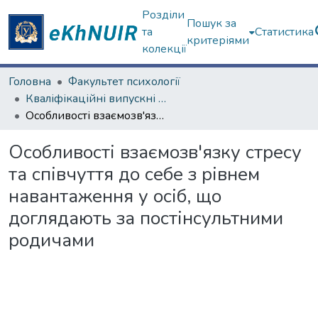
Розділи
Пошук за
та
Статистика
критеріями
колекції
Головна
Факультет психології
Кваліфікаційні випускні роботи магістрів. Факультет психології
Особливості взаємозв'язку стресу та співчуття до себе з рівнем навантаження у осіб, що доглядають за постінсультними родичами
Особливості взаємозв'язку стресу
та співчуття до себе з рівнем
навантаження у осіб, що
доглядають за постінсультними
родичами