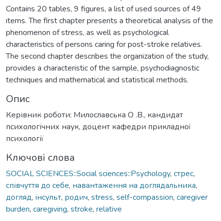
Contains 20 tables, 9 figures, a list of used sources of 49
items. The first chapter presents a theoretical analysis of the
phenomenon of stress, as well as psychological
characteristics of persons caring for post-stroke relatives.
The second chapter describes the organization of the study,
provides a characteristic of the sample, psychodiagnostic
techniques and mathematical and statistical methods.
Опис
Керівник роботи: Милославська О .В., кандидат
психологічних наук, доцент кафедри прикладної
психології
Ключові слова
SOCIAL SCIENCES::Social sciences::Psychology
,
стрес
,
співчуття до себе
,
навантаження на доглядальника
,
догляд
,
інсульт
,
родич
,
stress
,
self-compassion
,
caregiver
burden
,
caregiving
,
stroke
,
relative