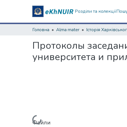
Розділи та колекції
Пошу
Головна
Alma mater
Протоколы заседан
университета и при
Вантажиться...
Файли