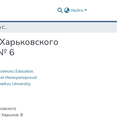
Увійти
Протоколы заседаний Совета Императорского Харьковского университета и приложения к ним. 1867 года. № 6
 Харьковского
 № 6
ciences::Education
,
ий Императорский
harkov University
,
ковского
 Харьков: В