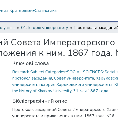
к за критеріями
Статистика
Історія Харківського університету
01. Історія університету
ий Совета Императорского
ложения к ним. 1867 года.
Ключові слова
Research Subject Categories::SOCIAL SCIENCES::Social s
протокол заседания
,
Совет университета
,
Харьковск
университет
,
история Харьковского университета
,
K
the history of Kharkov University
,
31 мая 1867 года
Бібліографічний опис
Протоколы заседаний Совета Императорского Харь
университета и приложения к ним. 1867 года. № 6. –