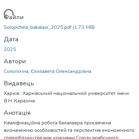
ться...
Файли
Solopichina_bakalavr_2025.pdf
(1,73 MB)
Дата
2025
Автори
Солопіхіна, Єлизавета Олександрівна
Видавець
Харків : Харківський національний університет імені
В.Н. Каразіна
Анотація
Кваліфікаційна робота бакалавра присвячена
визначенню особливостей та перспектив економічного
співробітництва між країнами Союзу арабського