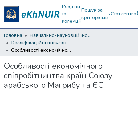
Розділи
Пошук за
та
Статистика
критеріями
колекції
Головна
Навчально-науковий інститут "Каразінський інститут міжнародних відносин та туристичного бізнесу"
Кваліфікаційні випускні роботи бакалаврів. Навчально-науковий інститут "Каразінський інститут міжнародних відносин та туристичного бізнесу"
Особливості економічного співробітництва країн Союзу арабського Магрибу та ЄС
Особливості економічного
співробітництва країн Союзу
арабського Магрибу та ЄС