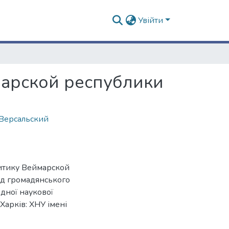
Увійти
марской республики
Версальский
литику Веймарской
ід громадянського
одної наукової
Харків: ХНУ імені