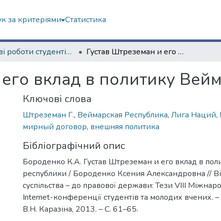
к за критеріями
Статистика
Наукові роботи студентів та аспірантів. Юридичний факультет
Густав Штреземан и его вклад в политику Веймарской республики
 его вклад в политику Вей
Ключові слова
Штреземан Г.
,
Веймарская Республика
,
Лига Наций
,
мирный договор
,
внешняя политика
Бібліографічний опис
Бороденко К.А. Густав Штреземан и его вклад в по
республики / Бороденко Ксения Александровна // В
суспільства – до правової держави: Тези VIІI Міжнар
Internet-конференції студентів та молодих вчених. – 
В.Н. Каразіна, 2013. – С. 61–65.