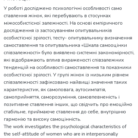
У роботі досліджено психологічні особливості само
ставлення жінок, які перебувають в стосунках
міжособистісної залежності. На основі емпіричного
дослідження із застосуванням опитувальників
особистісної зрілості, тесту- опитувальнику визначення
самоставлення та опитувальника «Шкала самооцінки
співзалежності» було виявлено системні закономірності,
які відображають вплив вираженості співзалежних
тенденцій на особливості самоставлення та показники
особистісної зрілості. У групі жінок із низьким рівнем
співзалежності зафіксовано найвищі значення таких
характеристик, як самоповага, аутосимпатія,
самоприйняття, саморозуміння, самовпевненість і
позитивне ставлення інших, що свідчить про емоційно
стабільне, приймаюче ставлення до себе, внутрішню
гармонію та високу самоцінність.
The work investigates the psychological characteristics of
the self-attitude of women who are in interpersonally