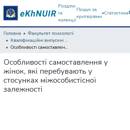
Розділи
Пошук за
та
Статистика
критеріями
колекції
Головна
Факультет психології
Кваліфікаційні випускні роботи магістрів. Факультет психології
Особливості самоставлення у жінок, які перебувають у стосунках міжособистісної залежності
Особливості самоставлення у
жінок, які перебувають у
стосунках міжособистісної
залежності