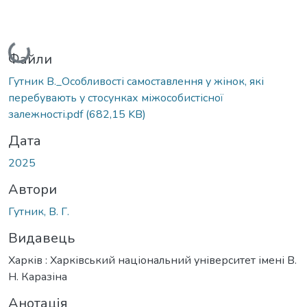
Вантажиться...
Файли
Гутник В._Особливості самоставлення у жінок, які
перебувають у стосунках міжособистісної
залежності.pdf
(682,15 KB)
Дата
2025
Автори
Гутник, В. Г.
Видавець
Харків : Харківський національний університет імені В.
Н. Каразіна
Анотація