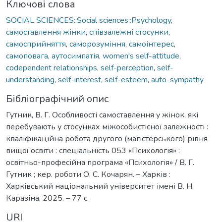
Ключові слова
SOCIAL SCIENCES::Social sciences::Psychology
,
самоставлення жінки
,
співзалежні стосунки
,
самосприйняття
,
саморозуміння
,
самоінтерес
,
самоповага
,
аутосимпатія
,
women's self-attitude
,
codependent relationships
,
self-perception
,
self-
understanding
,
self-interest
,
self-esteem
,
auto-sympathy
Бібліографічний опис
Гутник, В. Г. Особливості самоставлення у жінок, які
перебувають у стосунках міжособистісної залежності :
кваліфікаційна робота другого (магістерського) рівня
вищої освіти : спеціальність 053 «Психологія» :
освітньо-професійна програма «Психологія» / В. Г.
Гутник ; кер. роботи О. С. Кочарян. – Харків :
Харківський національний університет імені В. Н.
Каразіна, 2025. – 77 с.
URI