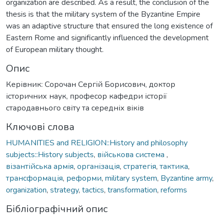
organization are described. As a result, the conclusion of the
thesis is that the military system of the Byzantine Empire
was an adaptive structure that ensured the long existence of
Eastern Rome and significantly influenced the development
of European military thought.
Опис
Керівник: Сорочан Сергій Борисович, доктор
історичних наук, професор кафедри історії
стародавнього світу та середніх віків
Ключові слова
HUMANITIES and RELIGION::History and philosophy
subjects::History subjects
,
військова система
,
візантійська армія
,
організація
,
стратегія
,
тактика
,
трансформація
,
реформи
,
military system
,
Byzantine army
,
organization
,
strategy
,
tactics
,
transformation
,
reforms
Бібліографічний опис