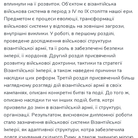
вплинули на її розвиток. Об’єктом є візантійська
військова система в період з IV по IX століття нашої ери.
Предметом є процеси еволюції, трансформації
військової системи у відповідь на зовнішні загрози,
внутрішні виклики. У роботі, в першому розділі,
проведене дослідження військової структури
візантійської армії, та її роль в забезпечені безпеки
імперії, її кордонів. Другий розділ присвячений
розвитку військової доктрини, тактики та стратегії
Візантійської Імперії, а також наведені причини та
наслідки цих реформ. Третій розділ присвячений більш
наглядному розгляді дій візантійської армії в своїх
кампаніях, описані конкретні битві та події. До того ж,
описано наслідки ти чи інших подій, битв, котрі
призвели до змін в візантійській армії, її структурі,
організації. Результатом, висновком дипломної роботи
стало зазначення військової системи Візантійської
Імперії, як адаптивної структури, котра забезпечила
довге існування східного Риму, а також значною мірою