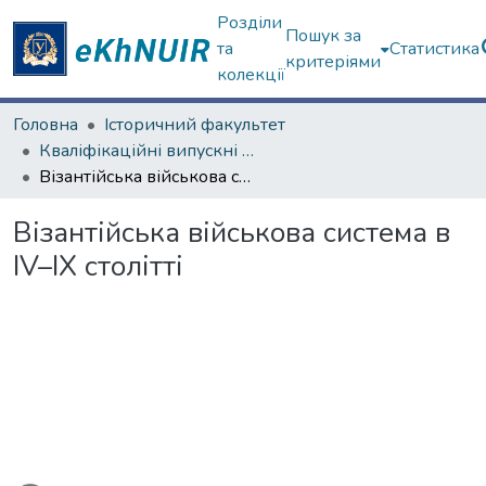
Розділи
Пошук за
та
Статистика
критеріями
колекції
Головна
Історичний факультет
Кваліфікаційні випускні роботи бакалаврів. Історичний факультет
Візантійська військова система в ІV–ІХ столітті
Візантійська військова система в
ІV–ІХ столітті