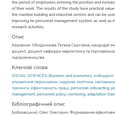
the period of employees entering the position and increas
of their work. The results of the study have practical value
the machine building and industrial sectors and can be use
improving he personnel management system, as well as in
research activities.
Опис
Керівник: Обидєннова Тетяна Сергіївна, кандидат е
доцент, доцент кафедри маркетингу та торговельн
підприємництва
Ключові слова
SOCIAL SCIENCES::Business and economics
,
онбордінг
управління персоналом
,
кадрова політика
,
наставниц
тренінги
,
ефективність праці
,
personnel onboarding
,
p
management
,
personnel policy
,
mentoring
,
adaptation train
Бібліографічний опис
Бобловський, Олег Олегович. Формування ефективн