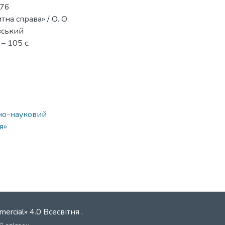
076
на справа» / О. О.
івський
– 105 с.
ьно-науковий
я»
mercial» 4.0 Всесвітня
.