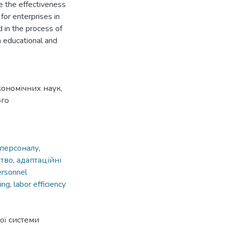
e the effectiveness
 for enterprises in
d in the process of
 educational and
кономічних наук,
ого
 персоналу
,
тво
,
адаптаційні
ersonnel
ing
,
labor efficiency
ої системи