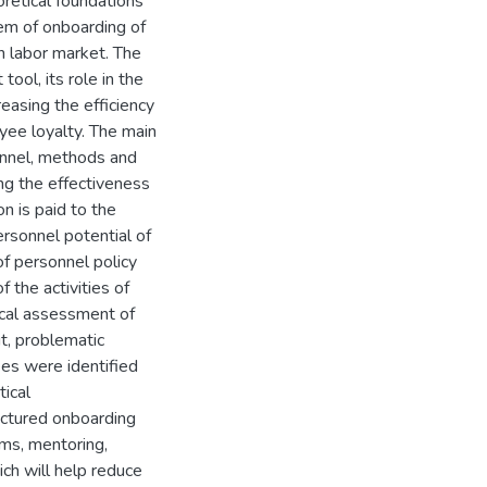
oretical foundations
tem of onboarding of
n labor market. The
ol, its role in the
easing the efficiency
oyee loyalty. The main
onnel, methods and
ing the effectiveness
n is paid to the
ersonnel potential of
f personnel policy
 the activities of
al assessment of
t, problematic
es were identified
ical
uctured onboarding
ms, mentoring,
ich will help reduce