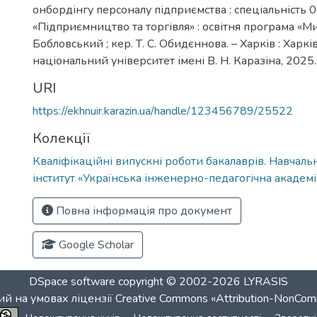
онбордінгу персоналу підприємства : спеціальність 
«Підприємництво та торгівля» : освітня програма «Мит
Бобловський ; кер. Т. С. Обидєннова. – Харків : Харк
національний університет імені В. Н. Каразіна, 2025. 
URI
https://ekhnuir.karazin.ua/handle/123456789/25522
Колекції
Кваліфікаційні випускні роботи бакалаврів. Навчал
інститут «Українська інженерно-педагогічна академі
Повна інформація про документ
Google Scholar
DSpace software
copyright © 2002-2026
LYRASIS
й на умовах ліцензії
Creative Commons «Attribution-NonCom