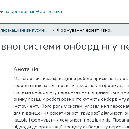
к за критеріями
Статистика
Кваліфікаційні випускні роботи бакалаврів. Навчально-науковий інститут «Українська інженерно-педагогічна академія»
Формування ефективної системи онбордінгу персоналу підприємства
ної системи онбордінгу п
Анотація
Магістерська кваліфікаційна робота присвячена до
теоретичних засад і практичних аспектів формуван
системи онбордінгу персоналу на підприємстві в умо
ринку праці. У роботі розкрито сутність онбордінгу 
інструменту, його роль у системі управління персона
для підвищення ефективності трудової діяльності, 
кадрів і формування лояльності працівників. Проана
підходи до організації процесу онбордінгу персонал