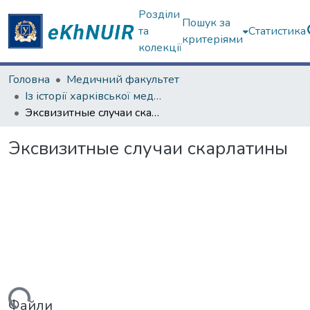
Розділи
Пошук за
та
Статистика
критеріями
колекції
Головна
Медичний факультет
Із історії харківської медичної школи
Эксвизитные случаи скарлатины
Эксвизитные случаи скарлатины
Файли