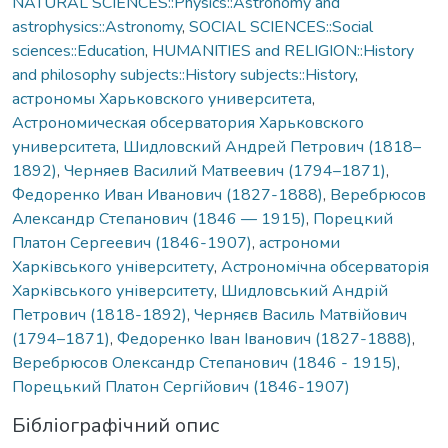
NATURAL SCIENCES::Physics::Astronomy and
astrophysics::Astronomy
,
SOCIAL SCIENCES::Social
sciences::Education
,
HUMANITIES and RELIGION::History
and philosophy subjects::History subjects::History
,
астрономы Харьковского университета
,
Астрономическая обсерватория Харьковского
университета
,
Шидловский Андрей Петрович (1818–
1892)
,
Черняев Василий Матвеевич (1794–1871)
,
Федоренко Иван Иванович (1827-1888)
,
Веребрюсов
Александр Степанович (1846 — 1915)
,
Порецкий
Платон Сергеевич (1846-1907)
,
астрономи
Харківського університету
,
Астрономічна обсерваторія
Харківського університету
,
Шидловський Андрій
Петрович (1818-1892)
,
Черняєв Василь Матвійович
(1794–1871)
,
Федоренко Іван Іванович (1827-1888)
,
Веребрюсов Олександр Степанович (1846 - 1915)
,
Порецький Платон Сергійович (1846-1907)
Бібліографічний опис