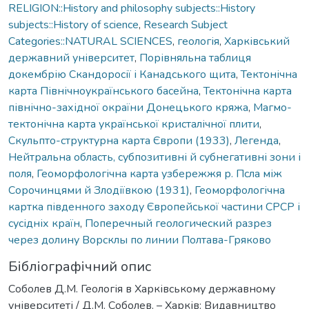
RELIGION::History and philosophy subjects::History
subjects::History of science
,
Research Subject
Categories::NATURAL SCIENCES
,
геологія
,
Харківський
державний університет
,
Порівняльна таблиця
докембрію Скандоросії і Канадського щита
,
Тектонічна
карта Північноукраїнського басейна
,
Тектонічна карта
північно-західної окраїни Донецького кряжа
,
Магмо-
тектонічна карта української кристалічної плити
,
Скульпто-структурна карта Європи (1933)
,
Легенда
,
Нейтральна область, субпозитивні й субнегативні зони і
поля
,
Геоморфологічна карта узбережжя р. Псла між
Сорочинцями й Злодіївкою (1931)
,
Геоморфологічна
картка південного заходу Європейської частини СРСР і
сусідніх країн
,
Поперечный геологический разрез
через долину Ворсклы по линии Полтава-Гряково
Бібліографічний опис
Соболев Д.М. Геологія в Харківському державному
університеті / Д.М. Соболев. – Харків: Видавництво