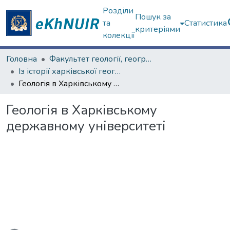
Розділи
Пошук за
та
Статистика
критеріями
колекції
Головна
Факультет геології, географіії, рекреації і туризму
Із історії харківської географічної школи
Геологія в Харківському державному університеті
Геологія в Харківському
державному університеті