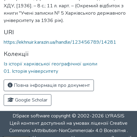
ХДУ, [1936]. – 8 с.; 11 л. карт. – (Окремий відбиток з
книги "Учені записки № 5 Харківського державного
університету за 1936 рік).
URI
https://ekhnuir.karazin.ua/handle/123456789/14281
Колекції
Із історії харківської географічної школи
01. Історія університету
Повна інформація про документ
Google Scholar
DSpace software
copyright © 2002-2026
LYRASIS
Цей контент доступний на умовах ліцензії
Creative
Commons «Attribution-NonCommercial» 4.0 Всесвітня
.