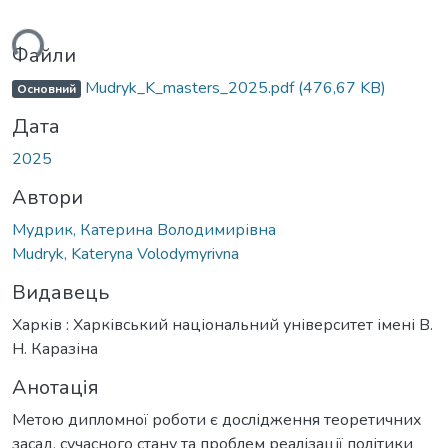
ься...
Файли
Mudryk_K_masters_2025.pdf
(476,67 KB)
Основний
Дата
2025
Автори
Мудрик, Катерина Володимирівна
Mudryk, Kateryna Volodymyrivna
Видавець
Харків : Харківський національний університет імені В.
Н. Каразіна
Анотація
Метою дипломної роботи є дослідження теоретичних
засад, сучасного стану та проблем реалізації політики