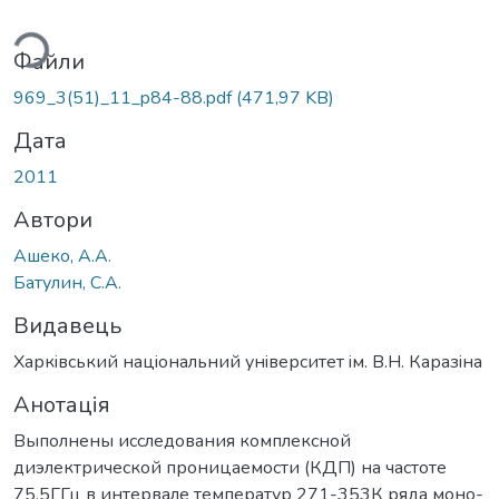
ться...
Файли
969_3(51)_11_p84-88.pdf
(471,97 KB)
Дата
2011
Автори
Ашеко, А.А.
Батулин, С.А.
Видавець
Харкiвський нацiональний унiверситет iм. В.Н. Каразiна
Анотація
Выполнены исследования комплексной
диэлектрической проницаемости (КДП) на частоте
75,5ГГц в интервале температур 271-353К ряда моно-