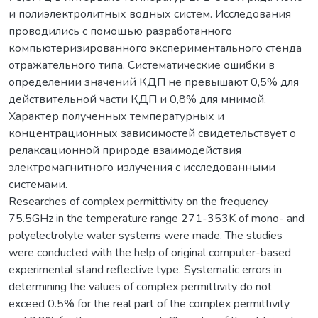
и полиэлектролитных водных систем. Исследования
проводились с помощью разработанного
компьютеризированного экспериментального стенда
отражательного типа. Систематические ошибки в
определении значений КДП не превышают 0,5% для
действительной части КДП и 0,8% для мнимой.
Характер полученных температурных и
концентрационных зависимостей свидетельствует о
релаксационной природе взаимодействия
электромагнитного излучения с исследованными
системами.
Researches of complex permittivity on the frequency
75.5GHz in the temperature range 271-353K of mono- and
polyelectrolyte water systems were made. The studies
were conducted with the help of original computer-based
experimental stand reflective type. Systematic errors in
determining the values of complex permittivity do not
exceed 0.5% for the real part of the complex permittivity