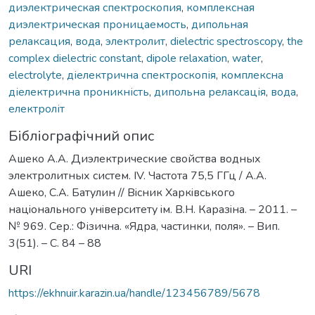
диэлектрическая спектроскопия
,
комплексная
диэлектрическая проницаемость
,
дипольная
релаксация
,
вода
,
электролит
,
dielectric spectroscopy
,
the
complex dielectric constant
,
dipole relaxation
,
water
,
electrolyte
,
діелектрична спектроскопія
,
комплексна
діелектрична проникність
,
дипольна релаксація
,
вода
,
електроліт
Бібліографічний опис
Ашеко А.А. Диэлектрические свойства водных
электролитных систем. IV. Частота 75,5 ГГц / А.А.
Ашеко, С.А. Батулин // Вiсник Харкiвського
нацiонального унiверситету iм. В.Н. Каразiна. – 2011. –
№ 969. Сер.: Фізична. «Ядра, частинки, поля». – Вип.
3(51). – С. 84 – 88
URI
https://ekhnuir.karazin.ua/handle/123456789/5678