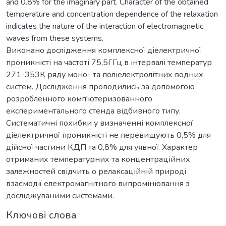
and 0.8% for the imaginary part. Character of the obtained
temperature and concentration dependence of the relaxation
indicates the nature of the interaction of electromagnetic
waves from these systems.
Виконано дослідження комплексної діелектричної
проникністі на частоті 75,5ГГц в інтервалі температур
271-353К ряду моно- та поліелектролітних водних
систем. Дослідження проводились за допомогою
розробленного комп'ютеризованного
експериментального стенда відбивного типу.
Систематичні похибки у визначенні комплексної
діелектричної проникністі не перевищують 0,5% для
дійсної частини КДП та 0,8% для уявної. Характер
отриманих температурних та концентраційних
залежностей свідчить о релаксаційній природі
взаємодії електромагнітного випромінювання з
досліджуваними системами.
Ключові слова