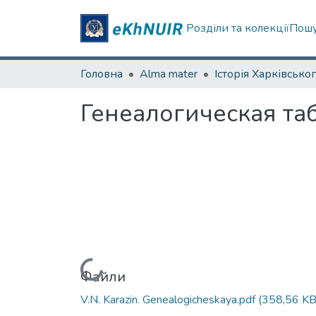
Розділи та колекції
Пошу
Головна
Alma mater
Генеалогическая таб
Вантажиться...
Файли
V.N. Karazin. Genealogicheskaya.pdf
(358,56 KB