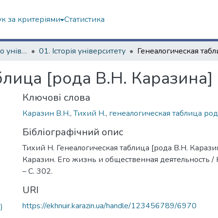
к за критеріями
Статистика
Історія Харківського університету
01. Історія університету
лица [рода В.Н. Каразина]
Ключові слова
Каразин В.Н.
,
Тихий Н.
,
генеалогическая таблица род
Бібліографічний опис
Тихий Н. Генеалогическая таблица [рода В.Н. Каразина
Каразин. Его жизнь и общественная деятельность / Н.
– С. 302.
URI
https://ekhnuir.karazin.ua/handle/123456789/6970
)