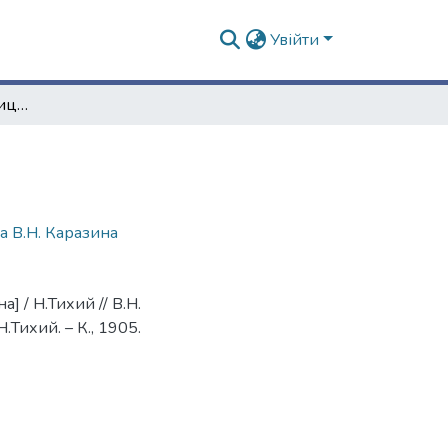
Увійти
Генеалогическая таблица [рода В.Н. Каразина]
а В.Н. Каразина
] / Н.Тихий // В.Н.
Тихий. – К., 1905.