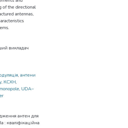
elements and
of the directional
actured antennas,
racteristics
tems.
рший викладач
одуляція
,
антени
у
,
КСХН
,
monopole
,
UDA–
er
ідження антен для
a : кваліфікаційна