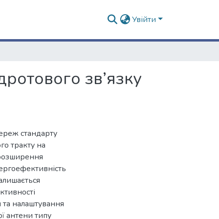
Увійти
дротового зв’язку
ереж стандарту
го тракту на
д розширення
нергоефективність
алишається
ктивності
 та налаштування
ої антени типу