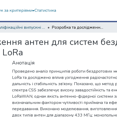
к за критеріями
Статистика
Кваліфікаційні випускні роботи магістрів. Факультет радіофізики, біомедичної електроніки та комп’ютерних систем
Розробка та дослідження антен для систем бездротового зв’язку на основі протоколу LoRa
ення антен для систем без
у LoRa
Анотація
Проведено аналіз принципів роботи бездротових м
LoRa та досліджено вплив узгодження радіочастотно
дальність і стабільність зв’язку. Показано, що мето
спектра CSS забезпечує високу завадостійкість та е
LoRaWAN, однак якість антенно-фідерної системи з
визначальним фактором чутливості приймача та ефе
передавання. Виконано моделювання, виготовлення
двох типів антен для діапазону 433 МГц: монопольн