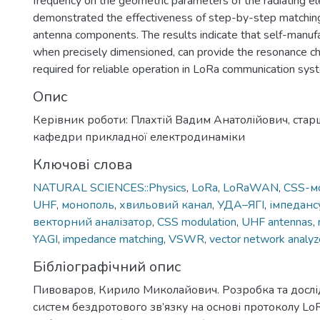
frequency on the geometric parameters of the radiating 
demonstrated the effectiveness of step-by-step matching 
antenna components. The results indicate that self-manuf
when precisely dimensioned, can provide the resonance cha
required for reliable operation in LoRa communication sys
Опис
Керівник роботи: Плахтій Вадим Анатолійович, ста
кафедри прикладної електродинаміки
Ключові слова
NATURAL SCIENCES::Physics
,
LoRa
,
LoRaWAN
,
CSS-м
UHF
,
монополь
,
хвильовий канал
,
УДА–ЯГІ
,
імпеданс
векторний аналізатор
,
CSS modulation
,
UHF antennas
,
YAGI
,
impedance matching
,
VSWR
,
vector network analyz
Бібліографічний опис
Пивоваров, Кирило Миколайович. Розробка та досл
систем бездротового зв’язку на основі протоколу LoR