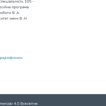
спеціальність 105 -
есійна програма
роботи В. А.
итет імені В. Н.
 радіофізики,
mercial» 4.0 Всесвітня
.