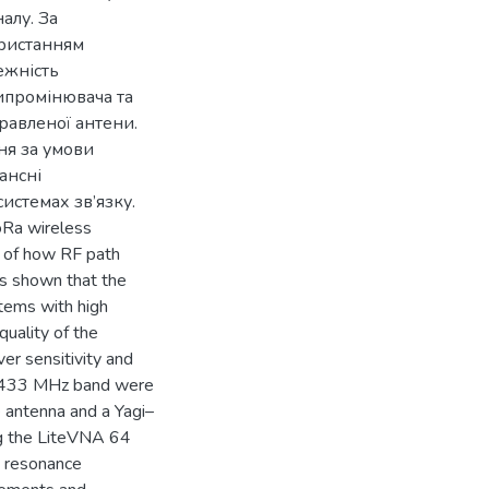
алу. За
ористанням
ежність
ипромінювача та
равленої антени.
ня за умови
ансні
истемах зв’язку.
oRa wireless
n of how RF path
 is shown that the
ems with high
quality of the
er sensitivity and
e 433 MHz band were
 antenna and a Yagi–
ng the LiteVNA 64
e resonance