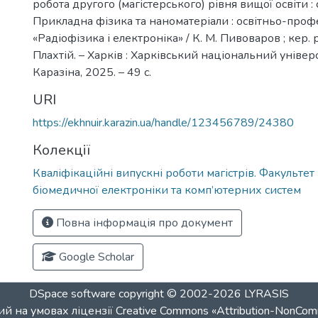
робота другого (магістерського) рівня вищої освіти : 
Прикладна фізика та наноматеріали : освітньо-проф
«Радіофізика і електроніка» / К. М. Пивоваров ; кер. 
Плахтій. – Харків : Харківський національний універс
Каразіна, 2025. – 49 с.
URI
https://ekhnuir.karazin.ua/handle/123456789/24380
Колекції
Кваліфікаційні випускні роботи магістрів. Факультет
біомедичної електроніки та комп’ютерних систем
Повна інформація про документ
Google Scholar
DSpace software
copyright © 2002-2026
LYRASIS
й на умовах ліцензії
Creative Commons «Attribution-NonCom