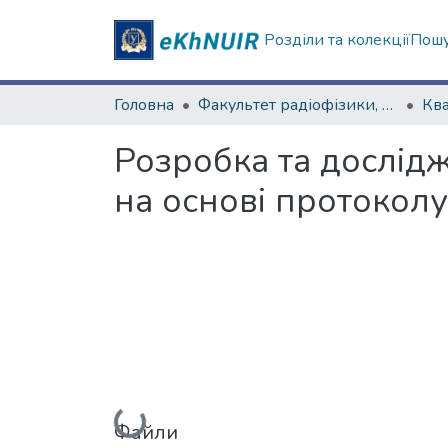
Розділи та колекції
Пошу
Головна
Факультет радіофізики, біомедичної електроніки та комп’ютерних систем
Розробка та дослідж
на основі протокол
Файли