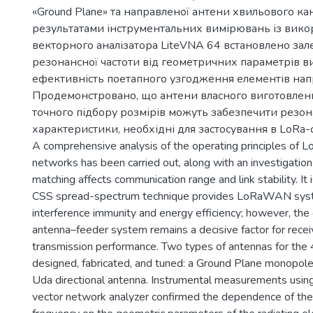
«Ground Plane» та направленої антени хвильового кан
результатами інструментальних вимірювань із вик
векторного аналізатора LiteVNA 64 встановлено зал
резонансної частоти від геометричних параметрів в
ефективність поетапного узгодження елементів нап
Продемонстровано, що антени власного виготовлен
точного підбору розмірів можуть забезпечити резон
характеристики, необхідні для застосування в LoRa-с
A comprehensive analysis of the operating principles of L
networks has been carried out, along with an investigatio
matching affects communication range and link stability. It
CSS spread-spectrum technique provides LoRaWAN syst
interference immunity and energy efficiency; however, the 
antenna–feeder system remains a decisive factor for receiv
transmission performance. Two types of antennas for th
designed, fabricated, and tuned: a Ground Plane monopole
Uda directional antenna. Instrumental measurements usi
vector network analyzer confirmed the dependence of th