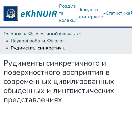
Розділи
Пошук за
та
Статистика
критеріями
колекції
Головна
Філологічний факультет
Наукові роботи. Філологічний факультет
Рудименты синкретичного и поверхностного восприятия в современных цивилизованных обыденных и лингвистических представлениях
Рудименты синкретичного и
поверхностного восприятия в
современных цивилизованных
обыденных и лингвистических
представлениях