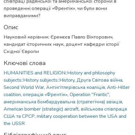
співпраці радянської та американської сторони в
проведенні операції «Френтік», чи були вони
виправданими?
Опис
Науковий керівник: Єремєєв Павло Вікторович,
кандидат історичних наук, доцент кафедри історії
Східної Європи
Ключові слова
HUMANITIES and RELIGION::History and philosophy
subjects::History subjects::History
,
Друга Світова війна
,
Second World War
,
Антигітлерівська коаліція
,
Anti-Hitler
coalition
,
операція «Френтік»
,
Operation "Frantic"
,
американська бомбардувальна (стратегічна) авіація
,
American bomber (strategic) aircraft
,
військова співпраця
США та СРСР
,
military cooperation between the USA and
the USSR