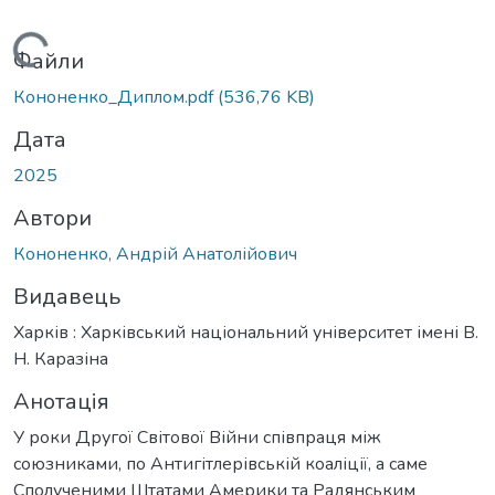
ажиться...
Файли
Кононенко_Диплом.pdf
(536,76 KB)
Дата
2025
Автори
Кононенко, Андрій Анатолійович
Видавець
Харків : Харківський національний університет імені В.
Н. Каразіна
Анотація
У роки Другої Світової Війни співпраця між
союзниками, по Антигітлерівській коаліції, а саме
Сполученими Штатами Америки та Радянським