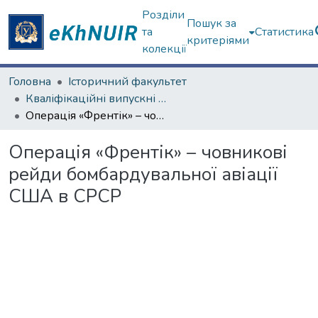
Розділи
Пошук за
та
Статистика
критеріями
колекції
Головна
Історичний факультет
Кваліфікаційні випускні роботи магістрів. Історичний факультет
Операція «Френтік» – човникові рейди бомбардувальної авіації США в СРСР
Операція «Френтік» – човникові
рейди бомбардувальної авіації
США в СРСР