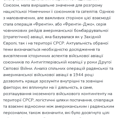
Союзом, мала вирішальне значення для розгрому
нацистської Німеччини її союзників та сателітів. Однією
з маловивчених, але важливих сторінок цієї взаємодії
стала операція «Френтік», або «Френтік-Джо», серія
човникових рейдів американської бомбардувальної
(стратегічної) авіації, яка базувалася як у Західній
Європі, так і на території СРСР. Актуальність обраної
теми визначається необхідністю дослідження та
висвітлення історичних аспектів військової авіації
союзників по Антигітлерівській коаліції у роки Другої
Світової Війни. Аналіз спільних операцій радянської та
американської військової авіації в 1944 році
дозволить краще зрозуміти внутрішні та зовнішні
фактори, які вплинули на її діяльність, а саме,
розташування іноземного військового контингенту на
території СРСР, логістичні шляхи постачання, співпраця
та взаємні відносини між американським і радянським
персоналом, також визначити, які було досягнуто цілі