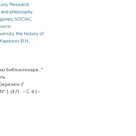
tory
,
Research
 and philosophy
gories::SOCIAL
ского
versity
,
the history of
Каразин В.Н.
,
ю библиотекаря..."
ель
Березюк //
 1 (47) . – С. 61–