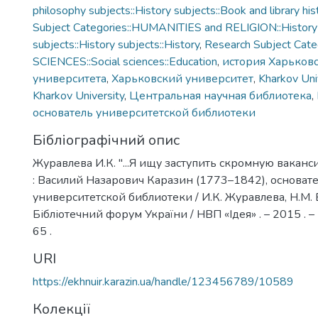
philosophy subjects::History subjects::Book and library his
Subject Categories::HUMANITIES and RELIGION::History
subjects::History subjects::History
,
Research Subject Cate
SCIENCES::Social sciences::Education
,
история Харьков
университета
,
Харьковский университет
,
Kharkov Uni
Kharkov University
,
Центральная научная библиотека
,
основатель университетской библиотеки
Бібліографічний опис
Журавлева И.К. "...Я ищу заступить скромную ваканси
: Василий Назарович Каразин (1773–1842), основат
университетской библиотеки / И.К. Журавлева, Н.М. 
Бібліотечний форум України / НВП «Ідея» . – 2015 . – №
65 .
URI
https://ekhnuir.karazin.ua/handle/123456789/10589
Колекції