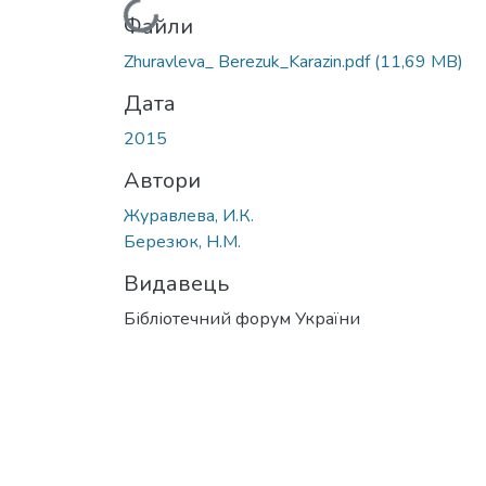
Вантажиться...
Файли
Zhuravleva_ Berezuk_Karazin.pdf
(11,69 MB)
Дата
2015
Автори
Журавлева, И.К.
Березюк, Н.М.
Видавець
Бібліотечний форум України