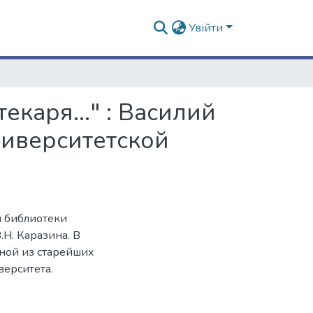
Увійти
екаря..." : Василий
ниверситетской
 библиотеки
Н. Каразина. В
дной из старейших
верситета.