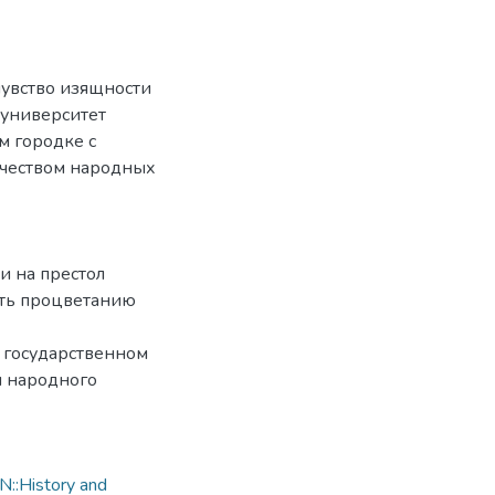
чувство изящности
 университет
м городке с
ичеством народных
и на престол
ать процветанию
 государственном
и народного
::History and