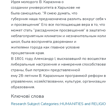
Идея молодого В. Каразина о
создании университета в Харькове не
была самоцелью. “Я смею думать, что
губерния наша предназначена разлить вокруг себя 
и просвещения” Его все поглощающая вера в то, что
может стать “рассадником просвещения” в заштатно
неблагоприятным климатом и незначительным кол
школ, была воспринята дворянами и
жителями города как главное условие
процветания края.
В 1801 году Александр І, высказавший по восшестви
либеральные настроения и намерения способствов
страны, был потрясен представленной
ему 28-летним В. Каразиным программой реформ в
управлении, хозяйствовании, культуре, организаци
образования.
Ключові слова
Research Subject Categories::HUMANITIES and RELIGION