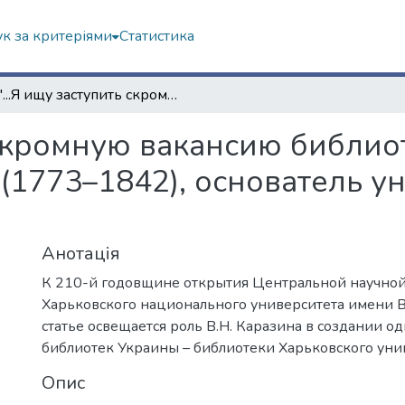
к за критеріями
Статистика
"...Я ищу заступить скромную вакансию библиотекаря..." : Василий Назарович Каразин (1773–1842), основатель университетской библиотеки
 скромную вакансию библиот
(1773–1842), основатель у
Анотація
К 210-й годовщине открытия Центральной научной
Харьковского национального университета имени В.
статье освещается роль В.Н. Каразина в создании о
библиотек Украины – библиотеки Харьковского уни
Опис