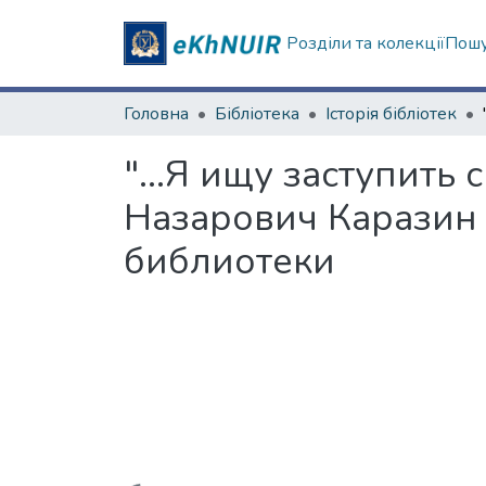
Розділи та колекції
Пошу
Головна
Бібліотека
Історія бібліотек
"...Я ищу заступить
Назарович Каразин 
библиотеки