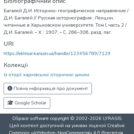
Бібліографічний опис
Багалей Д.И. Историко-географическое направление /
Д.И. Багалей // Русская историография : Лекции,
читанные в Харьковском университете. Том I, часть 2 /
Д.И. Багалей. – Х. : 1907. – С. 286–308, разд. паг.
URI
https://ekhnuir.karazin.ua/handle/123456789/7129
Колекції
Із історії харківської історичної школи
Повна інформація про документ
Google Scholar
DSpace software
copyright © 2002-2026
LYRASIS
Цей контент доступний на умовах ліцензії
Creative
Commons «Attribution-NonCommercial» 4.0 Всесвітня
.