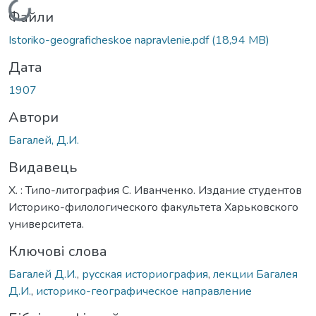
Вантажиться...
Файли
Istoriko-geograficheskoe napravlenie.pdf
(18,94 MB)
Дата
1907
Автори
Багалей, Д.И.
Видавець
Х. : Типо-литография С. Иванченко. Издание студентов
Историко-филологического факультета Харьковского
университета.
Ключові слова
Багалей Д.И.
,
русская историография
,
лекции Багалея
Д.И.
,
историко-географическое направление