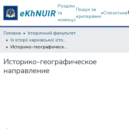
Розділи
Пошук за
та
Статистика
критеріями
колекції
Головна
Історичний факультет
Із історії харківської історичної школи
Историко-географическое направление
Историко-географическое
направление