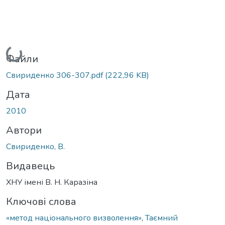
Вантажиться...
Файли
Свириденко 306-307.pdf
(222,96 KB)
Дата
2010
Автори
Свириденко, В.
Видавець
ХНУ імені В. Н. Каразіна
Ключові слова
«метод національного визволення»
,
Таємний