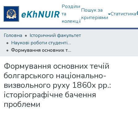
Розділи
Пошук за
та
Статистика
критеріями
колекції
Головна
Історичний факультет
Наукові роботи студентів та аспірантів. Історичний факультет
Формування основних течій болгарського національно-визвольного руху 1860х рр.: історіографічне бачення проблеми
Формування основних течій
болгарського національно-
визвольного руху 1860х рр.:
історіографічне бачення
проблеми