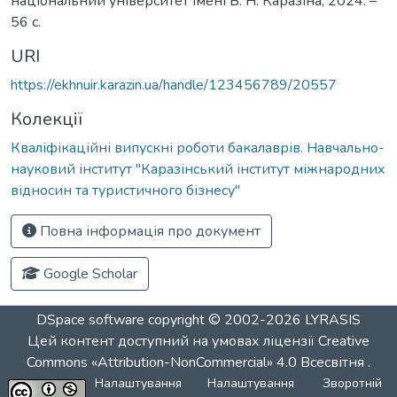
національний університет імені В. Н. Каразіна, 2024. –
56 с.
URI
https://ekhnuir.karazin.ua/handle/123456789/20557
Колекції
Кваліфікаційні випускні роботи бакалаврів. Навчально-
науковий інститут "Каразінський інститут міжнародних
відносин та туристичного бізнесу"
Повна інформація про документ
Google Scholar
DSpace software
copyright © 2002-2026
LYRASIS
Цей контент доступний на умовах ліцензії
Creative
Commons «Attribution-NonCommercial» 4.0 Всесвітня
.
Налаштування
Налаштування
Зворотній