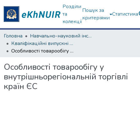
Розділи
Пошук за
та
Статистика
критеріями
колекції
Головна
Навчально-науковий інститут "Каразінський інститут міжнародних відносин та туристичного бізнесу"
Кваліфікаційні випускні роботи бакалаврів. Навчально-науковий інститут "Каразінський інститут міжнародних відносин та туристичного бізнесу"
Особливості товарообігу у внутрішньорегіональній торгівлі країн ЄС
Особливості товарообігу у
внутрішньорегіональній торгівлі
країн ЄС