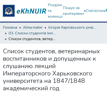
Розділи
Пошук за
та
Статистика
критеріями
колекції
Головна
Alma mater
Історія Харківського університету
03. Списки студентів Імператорського Харківського університету
Список студентов, ветеринарных воспитанников и допущенных к слушанию лекций Императорского Харьковского университета на 1847/1848 академический год
Список студентов, ветеринарных
воспитанников и допущенных к
слушанию лекций
Императорского Харьковского
университета на 1847/1848
академический год