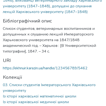
1848)
,
вихованці ветеринарного закладу Харківського
університету (1847–1848)
,
допущені до слухання
лекцій Харківського університету (1847–1848)
Бібліографічний опис
Список студентов, ветеринарных воспитанников и
допущенных к слушанию лекций Императорского
Харьковского университета на 1847/1848
академический год. – Харьков : [В Университетской
типографии], 1847. – 34 с.
URI
https://ekhnuir.karazin.ua/handle/123456789/5462
Колекції
03. Списки студентів Імператорського Харківського
університету
Із історії харківської математичної школи
Із історії харківської медичної школи