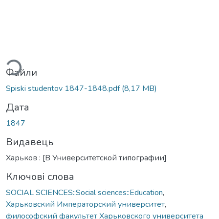
иться...
Файли
Spiski studentov 1847-1848.pdf
(8,17 MB)
Дата
1847
Видавець
Харьков : [В Университетской типографии]
Ключові слова
SOCIAL SCIENCES::Social sciences::Education
,
Харьковский Императорский университет
,
философский факультет Харьковского университета