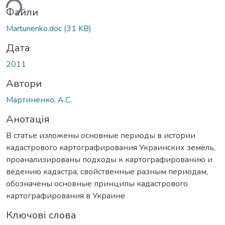
ься...
Файли
Martunenko.doc
(31 KB)
Дата
2011
Автори
Мартиненко, А.С.
Анотація
В статье изложены основные периоды в истории
кадастрового картографирования Украинских земель,
проанализированы подходы к картографированию и
ведению кадастра, свойственные разным периодам,
обозначены основные принципы кадастрового
картографирования в Украине
Ключові слова