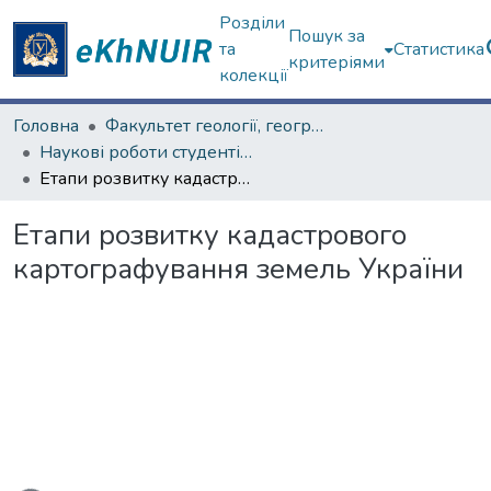
Розділи
Пошук за
та
Статистика
критеріями
колекції
Головна
Факультет геології, географіії, рекреації і туризму
Наукові роботи студентів та аспірантів. Факультет геології, географіії, рекреації і туризму
Етапи розвитку кадастрового картографування земель України
Етапи розвитку кадастрового
картографування земель України