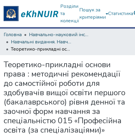
Розділи
Пошук за
та
Статистика
критеріями
колекції
Головна
Навчально-науковий інститут «Українська інженерно-педагогічна академія»
Навчальні видання. Навчально-науковий інститут «Українська інженерно-педагогічна академія»
Теоретико-прикладні основи права : методичні рекомендації до самостійної роботи для здобувачів вищої освіти першого (бакалаврського) рівня денної та заочної форм навчання за спеціальністю 015 «Професійна освіта (за спеціалізаціями)» [Електронний ресурс]
Теоретико-прикладні основи
права : методичні рекомендації
до самостійної роботи для
здобувачів вищої освіти першого
(бакалаврського) рівня денної та
заочної форм навчання за
спеціальністю 015 «Професійна
освіта (за спеціалізаціями)»