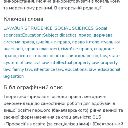
використання. Можна використовувати в локальному
та мережному режимі. В авторській редакції
Ключові слова
LAW/JURISPRUDENCE
,
SOCIAL SCIENCES::Social
sciences::Education::Subject didactics
,
право
,
держава
,
система права
,
цивільне право
,
право інтелектуальної
власності
,
право власності
,
сімейне право
,
спадкове
право
,
освітнє право
,
освітнє законодавство
,
law
,
state
,
system of law
,
civil law
,
intellectual property law
,
property
law
,
family law
,
inheritance law
,
educational law
,
educational
legislation
Бібліографічний опис
Теоретико-прикладні основи права : методичні
рекомендації до самостійної роботи для здобувачів
вищої освіти першого (бакалаврського) рівня денної та
заочної форм навчання за спеціальністю 015
«Професійна освіта (за спеціалізаціями)» [Електронний