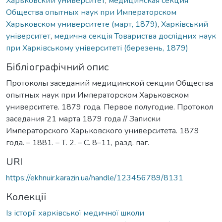
Харьковский университет
,
медицинская секция
Общества опытных наук при Императорском
Харьковском университете (март, 1879)
,
Харківський
університет
,
медична секція Товариства дослідних наук
при Харківському університеті (березень, 1879)
Бібліографічний опис
Протоколы заседаний медицинской секции Общества
опытных наук при Императорском Харьковском
университете. 1879 года. Первое полугодие. Протокол
заседания 21 марта 1879 года // Записки
Императорского Харьковского университета. 1879
года. – 1881. – Т. 2. – С. 8–11, разд. паг.
URI
https://ekhnuir.karazin.ua/handle/123456789/8131
Колекції
Із історії харківської медичної школи