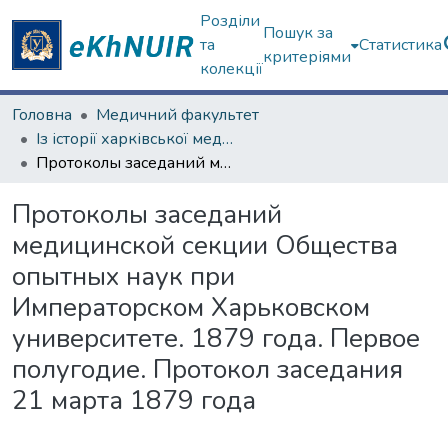
Розділи
Пошук за
та
Статистика
критеріями
колекції
Головна
Медичний факультет
Із історії харківської медичної школи
Протоколы заседаний медицинской секции Общества опытных наук при Императорском Харьковском университете. 1879 года. Первое полугодие. Протокол заседания 21 марта 1879 года
Протоколы заседаний
медицинской секции Общества
опытных наук при
Императорском Харьковском
университете. 1879 года. Первое
полугодие. Протокол заседания
21 марта 1879 года