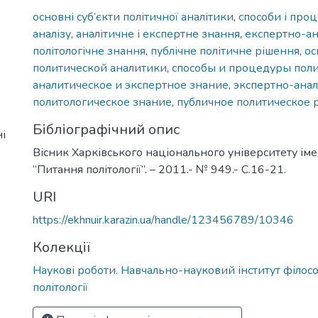
основні суб’єкти політичної аналітики
,
способи і про
аналізу
,
аналітичне і експертне знання
,
експертно-ан
політологічне знання
,
публічне політичне рішення
,
ос
политической аналитики
,
способы и процедуры поли
аналитическое и экспертное знание
,
экспертно-ана
политологическое знание
,
публичное политическое
Бібліографічний опис
і
Вісник Харківського національного університету іме
“Питання політології”. – 2011.- № 949.- С.16-21.
URI
https://ekhnuir.karazin.ua/handle/123456789/10346
Колекції
Наукові роботи. Навчально-науковий інститут філософ
політології