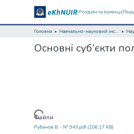
Розділи та колекції
Пошу
Головна
Навчально-науковий інститут філософії, культурології, політології
Основні суб’єкти по
Вантажиться...
Файли
Рубанов В. - № 949.pdf
(106,17 KB)