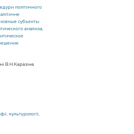
цедури політичного
алітичне
новные субъекты
тического анализа
,
литическое
 решение
ні В.Н.Каразіна
ії, культурології,