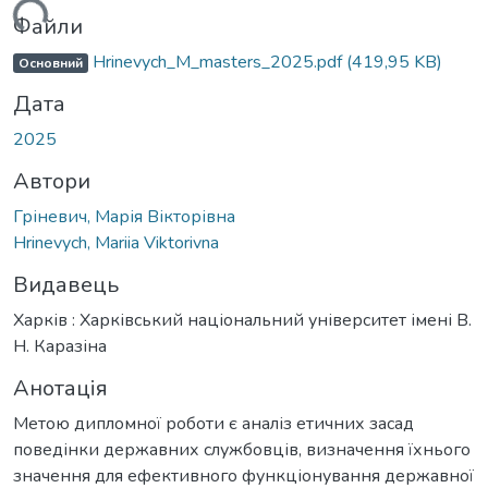
иться...
Файли
Hrinevych_M_masters_2025.pdf
(419,95 KB)
Основний
Дата
2025
Автори
Гріневич, Марія Вікторівна
Hrinevych, Mariia Viktorivna
Видавець
Харків : Харківський національний університет імені В.
Н. Каразіна
Анотація
Метою дипломної роботи є аналіз етичних засад
поведінки державних службовців, визначення їхнього
значення для ефективного функціонування державної