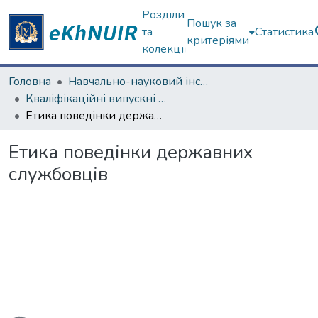
Розділи
Пошук за
та
Статистика
критеріями
колекції
Головна
Навчально-науковий інститут "Інститут державного управління"
Кваліфікаційні випускні роботи магістрів. Інститут державного управління
Етика поведінки державних службовців
Етика поведінки державних
службовців