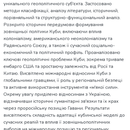
унікального геополітичного суб'єкта. Застосовано
методи класифікації, аналізу літератури, історичний,
порівняльний та структурно-функціональний аналіз.
Розкрито історичні передумови формування
зовнішньої політики Куби, включаючи вплив
колоніалізму, американського неоколоніалізму та
Радянського Союзу, а також її сучасний соціально-
економічний та політичний профіль. Проаналізовано
ключові геополітичні проблеми Куби, зокрема тривале
ембарго США та зростаючу залежність від Росії та
Китаю. Висвітлено міжнародні відносини Куби з
глобальними гравцями, її роль у регіональній безпеці
та активне використання інструментів «м'якої сили».
Окрему увагу приділено відносинам з Україною,
відзначивши історичні гуманітарні зв'язки та їх крах
через проросійську позицію Гавани. Результати
висвітлюють складність адаптації кубинської моделі до
сучасних реалій та вплив її зовнішньополітичних
виборів на міжнародну позицію та регіональну