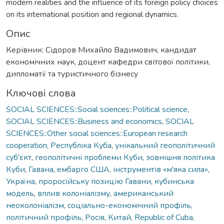
modern realities and the influence of its foreign policy choices
on its international position and regional dynamics.
Опис
Керівник: Сідоров Михайло Вадимович, кандидат
економічних наук, доцент кафедри світової політики,
дипломатії та туристичного бізнесу
Ключові слова
SOCIAL SCIENCES::Social sciences::Political science
,
SOCIAL SCIENCES::Business and economics
,
SOCIAL
SCIENCES::Other social sciences::European research
cooperation
,
Республіка Куба
,
унікальний геополітичний
суб'єкт
,
геополітичні проблеми Куби
,
зовнішня політика
Куби
,
Гавана
,
ембарго США
,
інструментів «м'яка сила»
,
Україна
,
проросійську позицію Гавани
,
кубинська
модель
,
вплив колоніалізму
,
американський
неоколоніалізм
,
соціально-економічний профіль
,
політичний профіль
,
Росія
,
Китай
,
Republic of Cuba
,