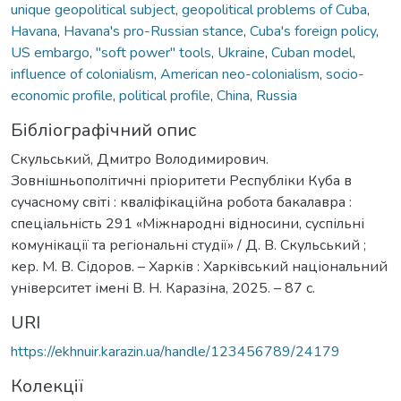
unique geopolitical subject
,
geopolitical problems of Cuba
,
Havana
,
Havana's pro-Russian stance
,
Cuba's foreign policy
,
US embargo
,
"soft power" tools
,
Ukraine
,
Cuban model
,
influence of colonialism
,
American neo-colonialism
,
socio-
economic profile
,
political profile
,
China
,
Russia
Бібліографічний опис
Скульський, Дмитро Володимирович.
Зовнішньополітичні пріоритети Республіки Куба в
сучасному світі : кваліфікаційна робота бакалавра :
спеціальність 291 «Міжнародні відносини, суспільні
комунікації та регіональні студії» / Д. В. Скульський ;
кер. М. В. Сідоров. – Харків : Харківський національний
університет імені В. Н. Каразіна, 2025. – 87 с.
URI
https://ekhnuir.karazin.ua/handle/123456789/24179
Колекції