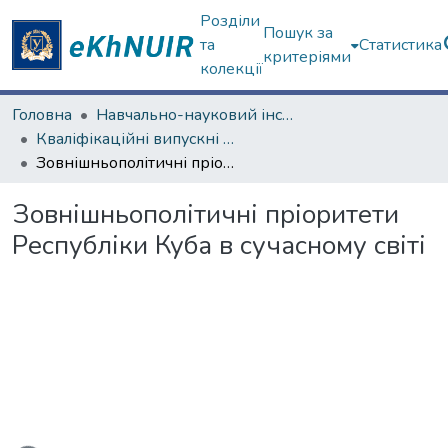
Розділи
Пошук за
та
Статистика
критеріями
колекції
Головна
Навчально-науковий інститут "Каразінський інститут міжнародних відносин та туристичного бізнесу"
Кваліфікаційні випускні роботи бакалаврів. Навчально-науковий інститут "Каразінський інститут міжнародних відносин та туристичного бізнесу"
Зовнішньополітичні пріоритети Республіки Куба в сучасному світі
Зовнішньополітичні пріоритети
Республіки Куба в сучасному світі
ажиться...