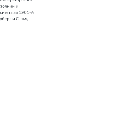
и Императорского
стоянии и
ситета за 1901-й
рберг и С-вья,