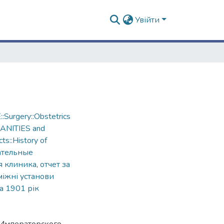
Увійти
:Surgery::Obstetrics
NITIES and
ts::History of
ательные
я клиника
,
отчет за
іжні установи
за 1901 рік