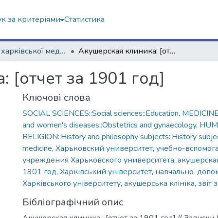
к за критеріями
Статистика
Із історії харківської медичної школи
Акушерская клиника: [отчет за 1901 год]
 [отчет за 1901 год]
Ключові слова
SOCIAL SCIENCES::Social sciences::Education
,
MEDICINE:
and women's diseases::Obstetrics and gynaecology
,
HUMA
RELIGION::History and philosophy subjects::History subjec
medicine
,
Харьковский университет
,
учебно-вспомог
учреждения Харьковского университета
,
акушерска
1901 год
,
Харківський університет
,
навчально-допом
Харківського університету
,
акушерська клініка
,
звіт 
Бібліографічний опис