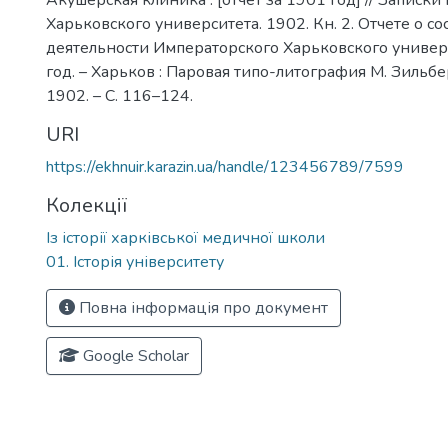
Акушерская клиника : [отчет за 1901 год] // Записк
Харьковского университета. 1902. Кн. 2. Отчете о со
деятельности Императорского Харьковского универ
год. – Харьков : Паровая типо-литография М. Зильбе
1902. – С. 116–124.
URI
https://ekhnuir.karazin.ua/handle/123456789/7599
Колекції
Із історії харківської медичної школи
01. Історія університету
Повна інформація про документ
Google Scholar