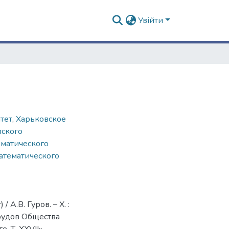
Увійти
тет
,
Харьковское
вского
ематического
атематического
А.В. Гуров. – Х. :
«Трудов Общества