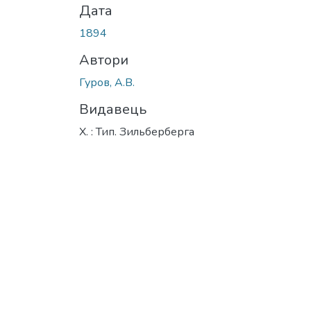
Дата
1894
Автори
Гуров, А.В.
Видавець
Х. : Тип. Зильберберга