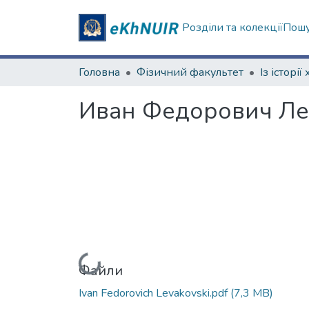
Розділи та колекції
Пошу
Головна
Фізичний факультет
Иван Федорович Лев
Вантажиться...
Файли
Ivan Fedorovich Levakovski.pdf
(7,3 MB)