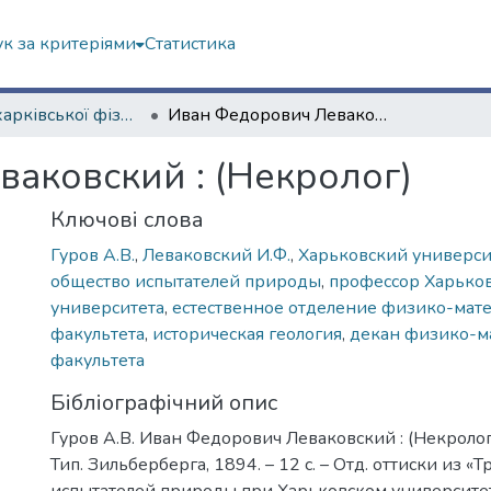
к за критеріями
Статистика
Із історії харківської фізичної школи
Иван Федорович Леваковский : (Некролог)
аковский : (Некролог)
Ключові слова
Гуров А.В.
,
Леваковский И.Ф.
,
Харьковский универси
общество испытателей природы
,
профессор Харько
университета
,
естественное отделение физико-мат
факультета
,
историческая геология
,
декан физико-м
факультета
Бібліографічний опис
Гуров А.В. Иван Федорович Леваковский : (Некролог) / 
Тип. Зильберберга, 1894. – 12 с. – Отд. оттиски из 