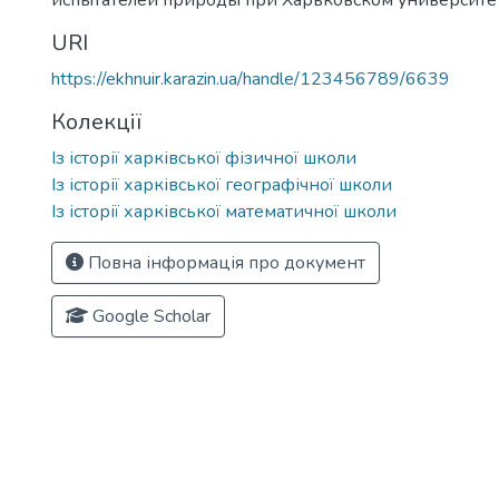
испытателей природы при Харьковском университете.
URI
https://ekhnuir.karazin.ua/handle/123456789/6639
Колекції
Із історії харківської фізичної школи
Із історії харківської географічної школи
Із історії харківської математичної школи
Повна інформація про документ
Google Scholar