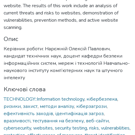
website. The results of this work include an analysis of
current threats and risks to websites, demonstration of
vulnerabilities, prevention methods, and active website
scanning.
Опис
Керівник роботи: Нарєжній Олексій Павлович,
кандидат технічних наук, доцент кафедри безпеки
інформаційних систем, мереж і технологій Навчально-
наукового інституту комп’ютерних наук та штучного
інтелекту
Ключові слова
TECHNOLOGY::Information technology
,
кібербезпека
,
ризики
,
захист
,
методи аналізу
,
кіберзагрози
,
ефективність заходів
,
ідентифікація загроз
,
вразливості
,
тестування на безпеку
,
веб-сайти
,
cybersecurity
,
websites
,
security testing
,
risks
,
vulnerabilities
,