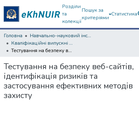
Розділи
Пошук за
та
Статистика
критеріями
колекції
Головна
Навчально-науковий інститут комп'ютерних наук та штучного інтелекту
Кваліфікаційні випускні роботи магістрів. Навчально-науковий інститут комп'ютерних наук та штучного інтелекту
Тестування на безпеку веб-сайтів, ідентифікація ризиків та застосування ефективних методів захисту
Тестування на безпеку веб-сайтів,
ідентифікація ризиків та
застосування ефективних методів
захисту