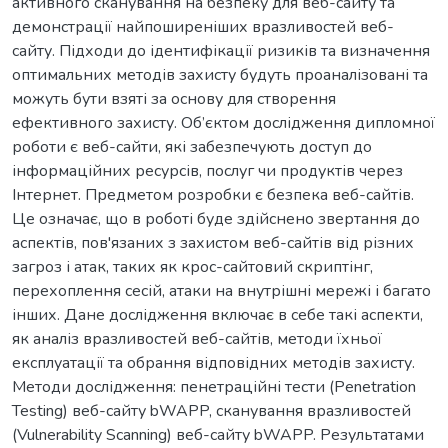
активного сканування на безпеку для веб-сайту та
демонстрації найпоширеніших вразливостей веб-
сайту. Підходи до ідентифікації ризиків та визначення
оптимальних методів захисту будуть проаналізовані та
можуть бути взяті за основу для створення
ефективного захисту. Об’єктом дослідження дипломної
роботи є веб-сайти, які забезпечують доступ до
інформаційних ресурсів, послуг чи продуктів через
Інтернет. Предметом розробки є безпека веб-сайтів.
Це означає, що в роботі буде здійснено звертання до
аспектів, пов'язаних з захистом веб-сайтів від різних
загроз і атак, таких як крос-сайтовий скриптінг,
перехоплення сесій, атаки на внутрішні мережі і багато
інших. Дане дослідження включає в себе такі аспекти,
як аналіз вразливостей веб-сайтів, методи їхньої
експлуатації та обрання відповідних методів захисту.
Методи дослідження: пенетраційні тести (Penetration
Testing) веб-сайту bWAPP, сканування вразливостей
(Vulnerability Scanning) веб-сайту bWAPP. Результатами