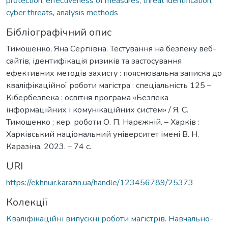
protection
,
effectiveness of measures
,
threat identification
,
cyber threats
,
analysis methods
Бібліографічний опис
Тимошенко, Яна Сергіївна. Тестування на безпеку веб-
сайтів, ідентифікація ризиків та застосування
ефективних методів захисту : пояснювальна записка до
кваліфікаційної роботи магістра : спеціальність 125 –
Кібербезпека : освітня програма «Безпека
інформаційних і комунікаційних систем» / Я. С.
Тимошенко ; кер. роботи О. П. Нарєжній. – Харків :
Харківський національний університет імені В. Н.
Каразіна, 2023. – 74 с.
URI
https://ekhnuir.karazin.ua/handle/123456789/25373
Колекції
Кваліфікаційні випускні роботи магістрів. Навчально-