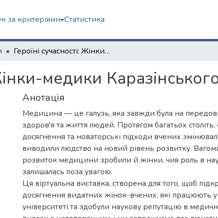
к за критеріями
Статистика
и
Героїні сучасності: Жінки-медики Каразінського університету
 Жінки-медики Каразінськог
Анотація
Медицина — це галузь, яка завжди була на передов
здоров'я та життя людей. Протягом багатьох століть,
досягнення та новаторські підходи вчених змінювали 
виводили людство на новий рівень розвитку. Вагом
розвиток медицини зробили й жінки, чия роль в нау
залишалась поза увагою.
Ця віртуальна виставка, створена для того, щоб підк
досягнення видатних жінок-вчених, які працюють 
університеті та здобули наукову репутацію в медични