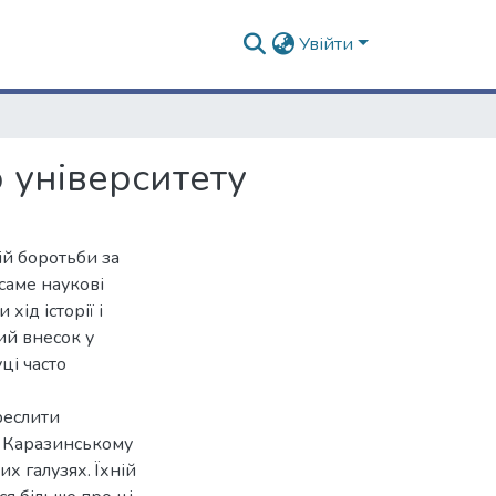
Увійти
о університету
ій боротьби за
 саме наукові
хід історії і
ий внесок у
ці часто
реслити
у Каразинському
х галузях. Їхній