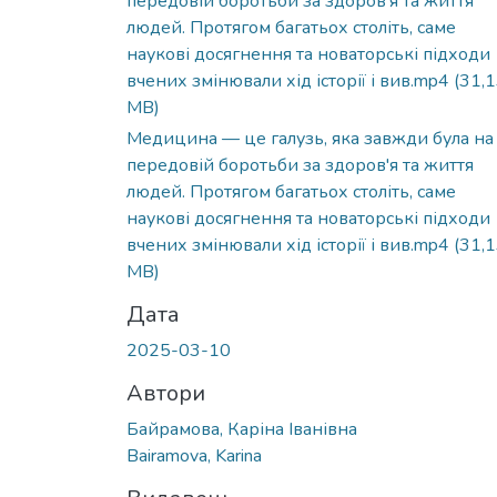
передовій боротьби за здоров'я та життя
людей. Протягом багатьох століть, саме
наукові досягнення та новаторські підходи
вчених змінювали хід історії і вив.mp4
(31,
MB)
Медицина — це галузь, яка завжди була на
передовій боротьби за здоров'я та життя
людей. Протягом багатьох століть, саме
наукові досягнення та новаторські підходи
вчених змінювали хід історії і вив.mp4
(31,
MB)
Дата
2025-03-10
Автори
Байрамова, Каріна Іванівна
Bairamova, Karina