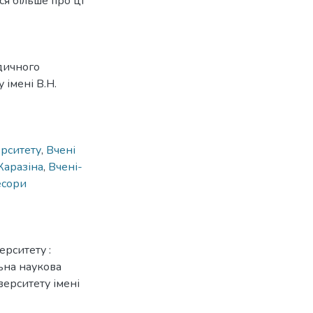
ся більше про ці
дичного
 імені В.Н.
ерситету
,
Вчені
Каразіна
,
Вчені-
сори
ерситету :
льна наукова
іверситету імені