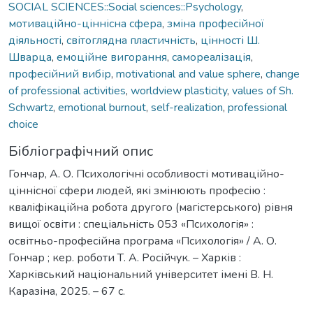
SOCIAL SCIENCES::Social sciences::Psychology
,
мотиваційно-ціннісна сфера
,
зміна професійної
діяльності
,
світоглядна пластичність
,
цінності Ш.
Шварца
,
емоційне вигорання
,
самореалізація
,
професійний вибір
,
motivational and value sphere
,
change
of professional activities
,
worldview plasticity
,
values of Sh.
Schwartz
,
emotional burnout
,
self-realization
,
professional
choice
Бібліографічний опис
Гончар, А. О. Психологічні особливості мотиваційно-
ціннісної сфери людей, які змінюють професію :
кваліфікаційна робота другого (магістерського) рівня
вищої освіти : спеціальність 053 «Психологія» :
освітньо-професійна програма «Психологія» / А. О.
Гончар ; кер. роботи Т. А. Російчук. – Харків :
Харківський національний університет імені В. Н.
Каразіна, 2025. – 67 с.