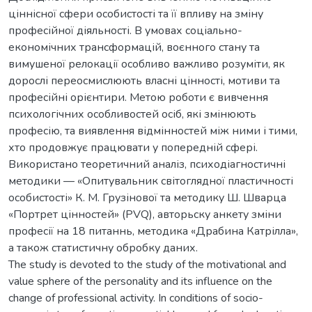
ціннісної сфери особистості та її впливу на зміну
професійної діяльності. В умовах соціально-
економічних трансформацій, воєнного стану та
вимушеної релокації особливо важливо розуміти, як
дорослі переосмислюють власні цінності, мотиви та
професійні орієнтири. Метою роботи є вивчення
психологічних особливостей осіб, які змінюють
професію, та виявлення відмінностей між ними і тими,
хто продовжує працювати у попередній сфері.
Використано теоретичний аналіз, психодіагностичні
методики — «Опитувальник світоглядної пластичності
особистості» К. М. Грузінової та методику Ш. Шварца
«Портрет цінностей» (PVQ), авторьску анкету зміни
професії на 18 питаннь, методика «Драбина Катрілла»,
а також статистичну обробку даних.
The study is devoted to the study of the motivational and
value sphere of the personality and its influence on the
change of professional activity. In conditions of socio-