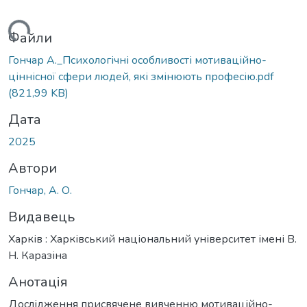
ься...
Файли
Гончар А._Психологічні особливості мотиваційно-
ціннісної сфери людей, які змінюють професію.pdf
(821,99 KB)
Дата
2025
Автори
Гончар, А. О.
Видавець
Харків : Харківський національний університет імені В.
Н. Каразіна
Анотація
Дослідження присвячене вивченню мотиваційно-