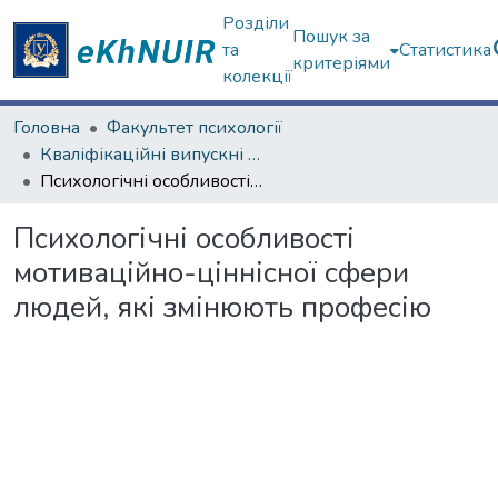
Розділи
Пошук за
та
Статистика
критеріями
колекції
Головна
Факультет психології
Кваліфікаційні випускні роботи магістрів. Факультет психології
Психологічні особливості мотиваційно-ціннісної сфери людей, які змінюють професію
Психологічні особливості
мотиваційно-ціннісної сфери
людей, які змінюють професію