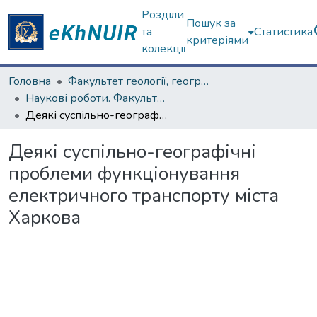
Розділи
Пошук за
та
Статистика
критеріями
колекції
Головна
Факультет геології, географіії, рекреації і туризму
Наукові роботи. Факультет геології, географіії, рекреації і туризму
Деякі суспільно-географічні проблеми функціонування електричного транспорту міста Харкова
Деякі суспільно-географічні
проблеми функціонування
електричного транспорту міста
Харкова