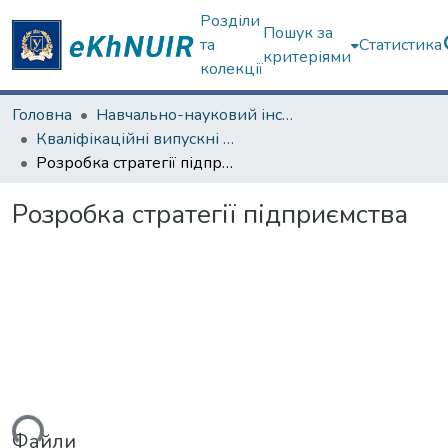
Розділи
Пошук за
та
Статистика
критеріями
колекції
Головна
Навчально-науковий інститут "Каразінська школа бізнесу"
Кваліфікаційні випускні роботи магістрів. Навчально-науковий інститут "Каразінська школа бізнесу"
Розробка стратегії підприємства
Розробка стратегії підприємства
ься...
Файли