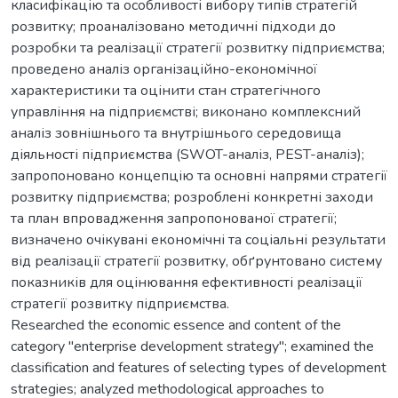
класифікацію та особливості вибору типів стратегій
розвитку; проаналізовано методичні підходи до
розробки та реалізації стратегії розвитку підприємства;
проведено аналіз організаційно-економічної
характеристики та оцінити стан стратегічного
управління на підприємстві; виконано комплексний
аналіз зовнішнього та внутрішнього середовища
діяльності підприємства (SWOT-аналіз, PEST-аналіз);
запропоновано концепцію та основні напрями стратегії
розвитку підприємства; розроблені конкретні заходи
та план впровадження запропонованої стратегії;
визначено очікувані економічні та соціальні результати
від реалізації стратегії розвитку, обґрунтовано систему
показників для оцінювання ефективності реалізації
стратегії розвитку підприємства.
Researched the economic essence and content of the
category "enterprise development strategy"; examined the
classification and features of selecting types of development
strategies; analyzed methodological approaches to