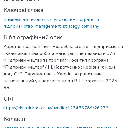
Ключові слова
Business and economics
,
управління
,
стратегія
,
підприємство
,
management
,
strategy
,
company
Бібліографічний опис
Коротченко, Іван Ілліч. Розробка стратегії підприємства
: кваліфікаційна робота магістра : спеціальність 076
"Підприємництво та торгівля" : освітня програма
"Підприємництво" / І. І. Коротченко : керівник: к.е.н.,
доц. О. С. Пархоменко. – Харків : Харківський
національний університет імені В. Н. Каразіна, 2025. -
99 с.
URI
https://ekhnuir.karazin.ua/handle/123456789/26272
Колекції