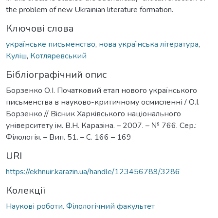
the problem of new Ukrainian literature formation.
Ключові слова
українське письменство
,
нова українська література
,
Куліш
,
Котляревський
Бібліографічний опис
Борзенко О.І. Початковий етап нового українського
письменства в науково-критичному осмисленні / О.І.
Борзенко // Вiсник Харкiвського нацiонального
унiверситету iм. В.Н. Каразiна. – 2007. – № 766. Сер.:
Філологія. – Вип. 51. – С. 166 – 169
URI
https://ekhnuir.karazin.ua/handle/123456789/3286
Колекції
Наукові роботи. Філологічний факультет