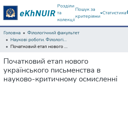
Розділи
Пошук за
та
Статистика
критеріями
колекції
Головна
Філологічний факультет
Наукові роботи. Філологічний факультет
Початковий етап нового українського письменства в науково-критичному осмисленні
Початковий етап нового
українського письменства в
науково-критичному осмисленні