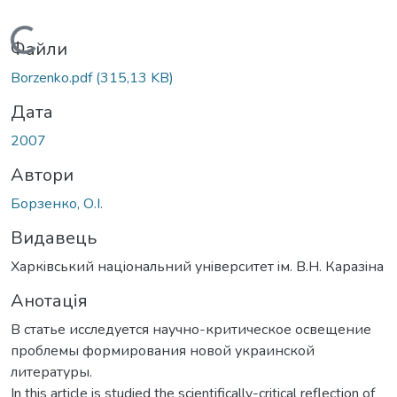
Вантажиться...
Файли
Borzenko.pdf
(315,13 KB)
Дата
2007
Автори
Борзенко, О.І.
Видавець
Харкiвський нацiональний унiверситет iм. В.Н. Каразiна
Анотація
В статье исследуется научно-критическое освещение
проблемы формирования новой украинской
литературы.
In this article is studied the scientifically-critical reflection of