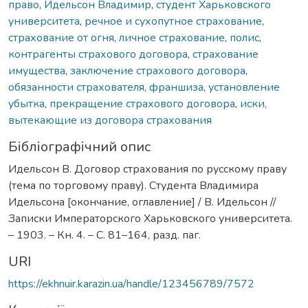
право
,
Идельсон Владимир
,
студент Харьковского
университета
,
речное и сухопутное страхование
,
страхование от огня
,
личное страхование
,
полис
,
контрагенты страхового договора
,
страхование
имущества
,
заключение страхового договора
,
обязанности страхователя
,
франшиза
,
установление
убытка
,
прекращение страхового договора
,
иски,
вытекающие из договора страхования
Бібліографічний опис
Идельсон В. Договор страхования по русскому праву
(тема по торговому праву). Студента Владимира
Идельсона [окончание, оглавление] / В. Идельсон //
Записки Императорского Харьковского университета.
– 1903. – Кн. 4. – С. 81–164, разд. паг.
URI
https://ekhnuir.karazin.ua/handle/123456789/7572