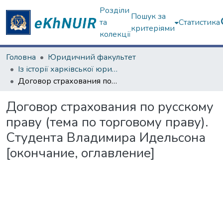
Розділи
Пошук за
та
Статистика
критеріями
колекції
Головна
Юридичний факультет
Із історії харківської юридичної школи
Договор страхования по русскому праву (тема по торговому праву). Студента Владимира Идельсона [окончание, оглавление]
Договор страхования по русскому
праву (тема по торговому праву).
Студента Владимира Идельсона
[окончание, оглавление]