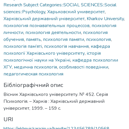
Research Subject Categories::SOCIAL SCIENCES::Social
sciences::Psychology
,
Харьковский университет
,
Харківський державний університет
,
Kharkov University
,
психология познавательных процессов
,
психология
личности
,
психология деятельности
,
психология
обучения
,
память
,
психология памяти
,
психология
,
психологія пам’яті
,
психологія навчання
,
кафедра
психології Харківського університету
,
історія
психологічної науки на Україні
,
кафедра психологии
ХГУ
,
медична психологія
,
особливості поведінки
,
педагогическая психология
Бібліографічний опис
Вісник Харківського університету. № 452. Серія
Психологія. – Харків : Харківський державний
університет, 1999. – 159 с.
URI
https://ekhnuir.karazin.ua/handle/123456789/10568