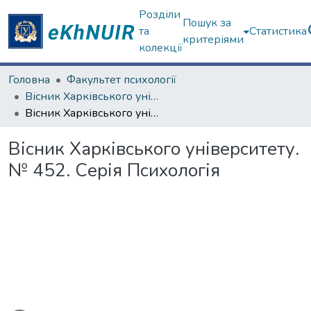
Розділи
Пошук за
та
Статистика
критеріями
колекції
Головна
Факультет психології
Вісник Харківського університету. Серія "Психологія"
Вісник Харківського університету. № 452. Серія Психологія
Вісник Харківського університету.
№ 452. Серія Психологія
житься...