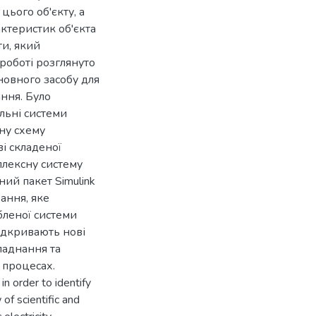
цього об'єкту, а
актеристик об'єкта
и, який
 роботі розглянуто
новного засобу для
ння. Було
льні системи
ну схему
і складеної
плексну систему
ий пакет Simulink
ання, яке
бленої системи
ідкривають нові
ладнання та
 процесах.
n order to identify
 of scientific and