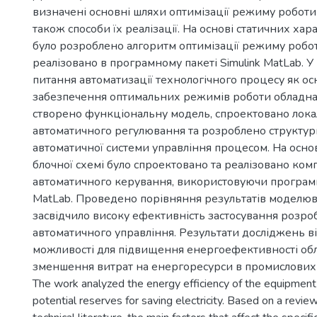
визначені основні шляхи оптимізації режиму роботи 
також способи їх реалізації. На основі статичних хар
було розроблено алгоритм оптимізації режиму робот
реалізовано в програмному пакеті Simulink MatLab. У
питання автоматизації технологічного процесу як ос
забезпечення оптимальних режимів роботи обладна
створено функціональну модель, спроектовано лока
автоматичного регулювання та розроблено структур
автоматичної cистеми управління процесом. На основ
блочної схемі було спроектовано та реалізовано ком
автоматичного керування, використовуючи програмн
MatLab. Проведено порівняння результатів моделюв
засвідчило високу ефективність застосування розро
автоматичного управління. Результати досліджень в
можливості для підвищення енергоефективності об
зменшення витрат на енергоресурси в промислових
The work analyzed the energy efficiency of the equipment i
potential reserves for saving electricity. Based on a review