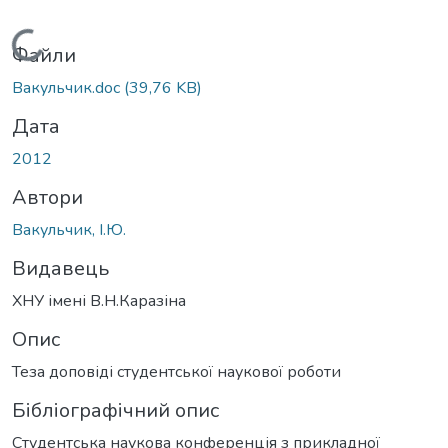
Вантажиться...
Файли
Вакульчик.doc
(39,76 KB)
Дата
2012
Автори
Вакульчик, I.Ю.
Видавець
ХНУ імені В.Н.Каразіна
Опис
Теза доповіді студентської наукової роботи
Бібліографічний опис
Студентська наукова конференція з прикладної