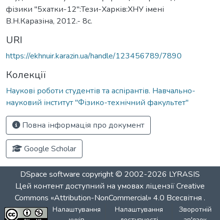
фізики "5хатки-12":Тези-Харків:ХНУ імені
В.Н.Каразіна, 2012.- 8с.
URI
https://ekhnuir.karazin.ua/handle/123456789/7890
Колекції
Наукові роботи студентів та аспірантів. Навчально-
науковий інститут "Фізико-технічний факультет"
Повна інформація про документ
Google Scholar
DSpace software
copyright © 2002-2026
LYRASIS
Цей контент доступний на умовах ліцензії
Creative
Commons «Attribution-NonCommercial» 4.0 Всесвітня
.
Налаштування
Налаштування
Зворотній
куків
доступності
зв'язок