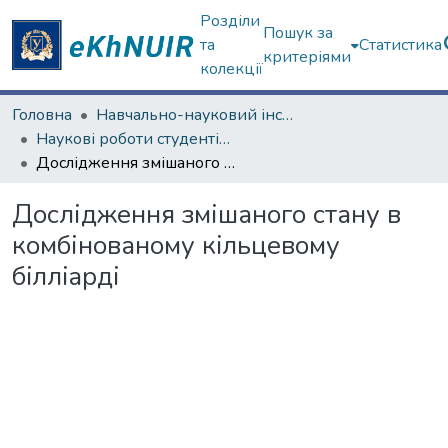
Розділи
Пошук за
та
Статистика
критеріями
колекції
Головна
Навчально-науковий інститут "Фізико-технічний факультет"
Наукові роботи студентів та аспірантів. Навчально-науковий інститут "Фізико-технічний факультет"
Дослідження змішаного стану в комбінованому кiльцевому бiллiардi
Дослідження змішаного стану в
комбінованому кiльцевому
бiллiардi