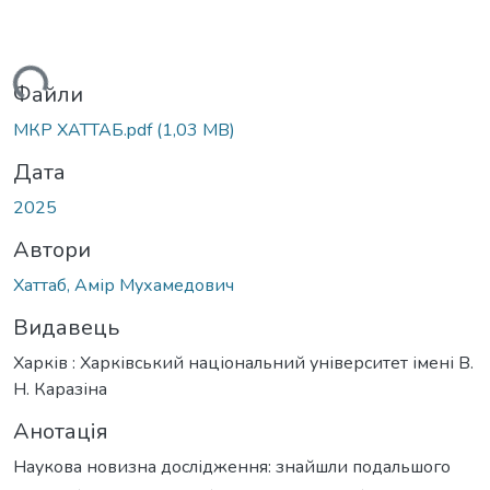
ться...
Файли
МКР ХАТТАБ.pdf
(1,03 MB)
Дата
2025
Автори
Хаттаб, Амір Мухамедович
Видавець
Харків : Харківський національний університет імені В.
Н. Каразіна
Анотація
Наукова новизна дослідження: знайшли подальшого