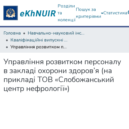
Розділи
Пошук за
та
Статистика
критеріями
колекції
Головна
Навчально-науковий інститут «Українська інженерно-педагогічна академія»
Кваліфікаційні випускні роботи магістрів. Навчально-науковий інститут «Українська інженерно-педагогічна академія»
Управління розвитком персоналу в закладі охорони здоров’я (на прикладі ТОВ «Слобожанський центр нефрології»)
Управління розвитком персоналу
в закладі охорони здоров’я (на
прикладі ТОВ «Слобожанський
центр нефрології»)