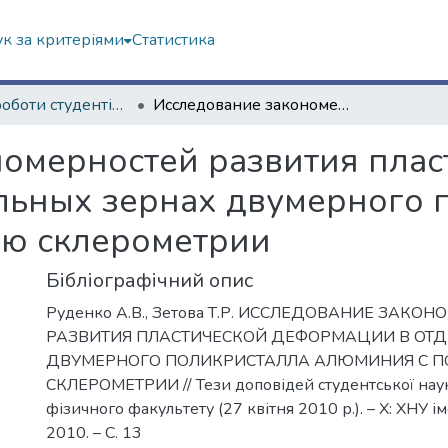
к за критеріями
Статистика
Наукові роботи студентів та аспірантів. Фізичний факультет
Исследование закономерностей развития пластической деформации в отдельных зернах двумерного поликристалла алюминия с помощью склерометрии
омерностей развития плас
льных зернах двумерного 
ю склерометрии
Бібліографічний опис
Руденко А.В., Зетова Т.Р. ИССЛЕДОВАНИЕ ЗАКО
РАЗВИТИЯ ПЛАСТИЧЕСКОЙ ДЕФОРМАЦИИ В ОТД
ДВУМЕРНОГО ПОЛИКРИСТАЛЛА АЛЮМИНИЯ С
СКЛЕРОМЕТРИИ // Тези доповідей студентської нау
фізичного факультету (27 квітня 2010 р.). – Х: ХНУ іме
2010. – С. 13